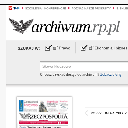
SZKOLENIA I KONFERENCJE
POZNAJ NASZE PRODUKTY
E-SKLE
Prawo
Ekonomia i biznes
SZUKAJ W:
Chcesz uzyskać dostęp do archiwum?
Zobacz ofertę
POPRZEDNI ARTYKUŁ Z