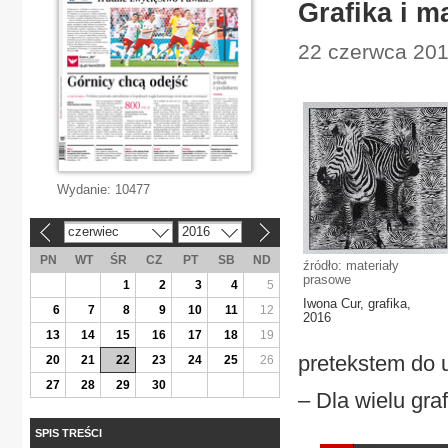
Grafika i m
22 czerwca 2016
Wydanie:
10477
czerwiec
2016
«
»
PN
WT
ŚR
CZ
PT
SB
ND
źródło: materiały
prasowe
1
2
3
4
5
Iwona Cur, grafika,
6
7
8
9
10
11
12
2016
13
14
15
16
17
18
19
pretekstem do 
20
21
22
23
24
25
26
27
28
29
30
– Dla wielu graf
SPIS TREŚCI