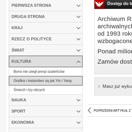
Dostęp do tr
PIERWSZA STRONA
DRUGA STRONA
Archiwum Rz
archiwalnyc
KRAJ
od 1993 roku
RZECZ O POLITYCE
wzbogacone
ŚWIAT
Ponad milio
Zamów dostę
KULTURA
Bono nie uległ presji szaleńców
Grafika i malarstwo są jak Yin i Yang
Masz już wyku
Śmiech i łzy obcych
NAUKA
SPORT
POPRZEDNI ARTYKUŁ Z
EKONOMIA