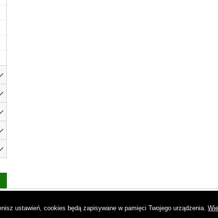
as
|
Regulamin
|
Reklama
|
Napisz do nas
|
Kontakt
|
Pliki cookies
|
Dek
mienisz ustawień, cookies będą zapisywane w pamięci Twojego urządzenia.
Wię
© Copyright by Gremi Media SA