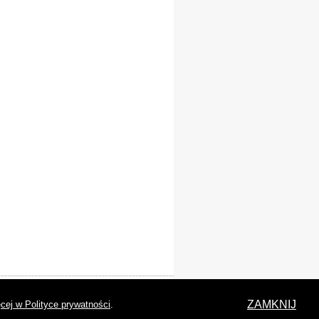
laracja dostępności
ZAMKNIJ
cej w Polityce prywatności
.