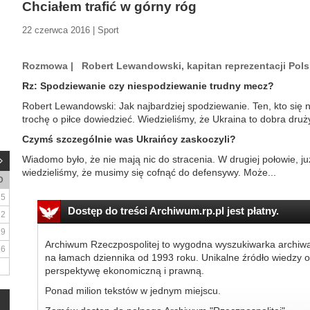
Chciałem trafić w górny róg
22 czerwca 2016 | Sport
Rozmowa | Robert Lewandowski, kapitan reprezentacji Pols
Rz: Spodziewanie czy niespodziewanie trudny mecz?
Robert Lewandowski: Jak najbardziej spodziewanie. Ten, kto się n
trochę o piłce dowiedzieć. Wiedzieliśmy, że Ukraina to dobra dru
Czymś szczególnie was Ukraińcy zaskoczyli?
Wiadomo było, że nie mają nic do stracenia. W drugiej połowie, ju
wiedzieliśmy, że musimy się cofnąć do defensywy. Może...
D
5
Dostęp do treści Archiwum.rp.pl jest płatny.
12
19
Archiwum Rzeczpospolitej to wygodna wyszukiwarka archiw
26
na łamach dziennika od 1993 roku. Unikalne źródło wiedzy o
perspektywę ekonomiczną i prawną.
Ponad milion tekstów w jednym miejscu.