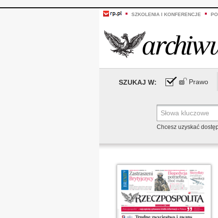
SZKOLENIA I KONFERENCJE
PO
Prawo
SZUKAJ W:
Chcesz uzyskać dostę