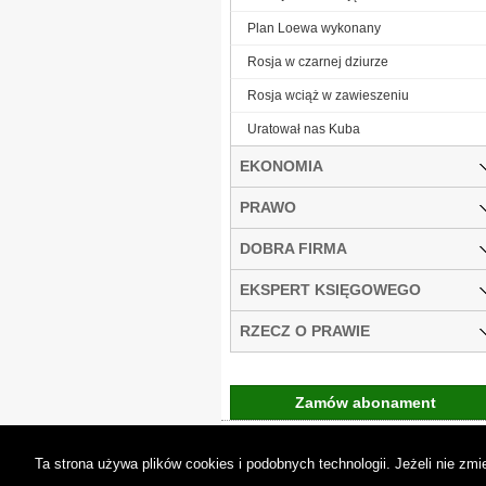
Plan Loewa wykonany
Rosja w czarnej dziurze
Rosja wciąż w zawieszeniu
Uratował nas Kuba
EKONOMIA
PRAWO
DOBRA FIRMA
EKSPERT KSIĘGOWEGO
RZECZ O PRAWIE
Zamów abonament
Gremi Media:
O n
Ta strona używa plików cookies i podobnych technologii. Jeżeli nie z