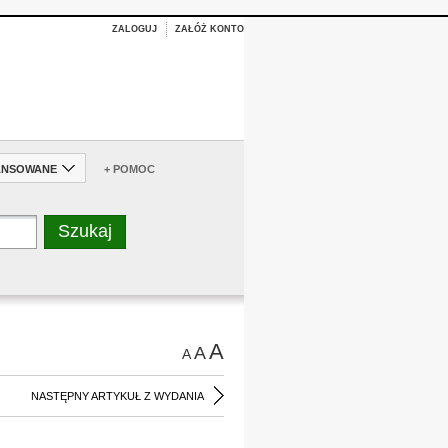
ZALOGUJ
ZAŁÓŻ KONTO
ANSOWANE
+ POMOC
A
A
A
NASTĘPNY ARTYKUŁ Z WYDANIA