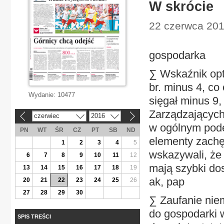
W skrócie
22 czerwca 201
gospodarka
∑ Wskaźnik op
br. minus 4, co
Wydanie:
10477
sięgał minus 9,
Zarządzającyc
czerwiec
2016
«
»
w ogólnym pode
PN
WT
ŚR
CZ
PT
SB
ND
elementy zachęc
1
2
3
4
5
wskazywali, że
6
7
8
9
10
11
12
mają szybki do
13
14
15
16
17
18
19
ak, pap
20
21
22
23
24
25
26
27
28
29
30
∑ Zaufanie niem
do gospodarki w
SPIS TREŚCI