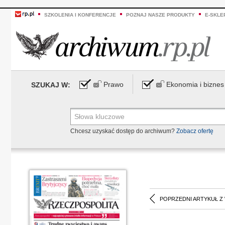
SZKOLENIA I KONFERENCJE
POZNAJ NASZE PRODUKTY
E-SKLE
Prawo
Ekonomia i biznes
SZUKAJ W:
Chcesz uzyskać dostęp do archiwum?
Zobacz ofertę
POPRZEDNI ARTYKUŁ Z