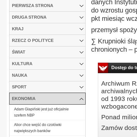
danych Instytu
PIERWSZA STRONA
do wzrostu gos
DRUGA STRONA
pkt miesiąc wc
przemysł spoż
KRAJ
∑ Krupnioki ślą
RZECZ O POLITYCE
chronionych – 
ŚWIAT
KULTURA
Dostęp do tr
NAUKA
Archiwum Rz
SPORT
archiwalnyc
od 1993 roku
EKONOMIA
wzbogacone
Adam Glapiński jest już oficjalnie
szefem NBP
Ponad milio
Alior chce wejść do czołówki
Zamów dostę
największych banków