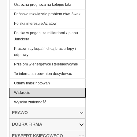
Ostrożna prognoza na kolejne lata
Państwo rozwiązało problem chwilówek
Polska interesuje Azjatów
Polska w pogoni za miliardami z planu
Junckera
Pracownicy kopalń chcą brać urlopy i
odprawy
Przełom w energetyce i telemedycynie
To internauta powinien decydować
Udany finisz notowań
W skrócie
Wysoka zmienność
PRAWO
DOBRA FIRMA
EKSPERT KSIĘGOWEGO