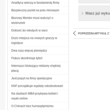
Analitycy wierzą w fundamenty firmy
Bezpieczny punkt na polu minowym
Masz już wyku
Biurowy Mordor musi walczyć o
wizerunek
Dotrzeć do młodych w sieci
POPRZEDNI ARTYKUŁ Z
Dużo miejsca na nowych graczy w
logistyce
Dwa razy więcej pieniędzy
Fiskus skontroluje tytoń
Internauci blokujący reklamy chętniej
płacą
Jest popyt na firmy spedycyjne
KNF porządkuje wypłaty odszkodowań
Na studiach MBA przybywa kobiet i
nauki online
O Chinach bez hurraoptymizmu