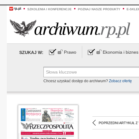
SZKOLENIA I KONFERENCJE
POZNAJ NASZE PRODUKTY
E-SKLE
Prawo
Ekonomia i biznes
SZUKAJ W:
Chcesz uzyskać dostęp do archiwum?
Zobacz ofertę
POPRZEDNI ARTYKUŁ Z