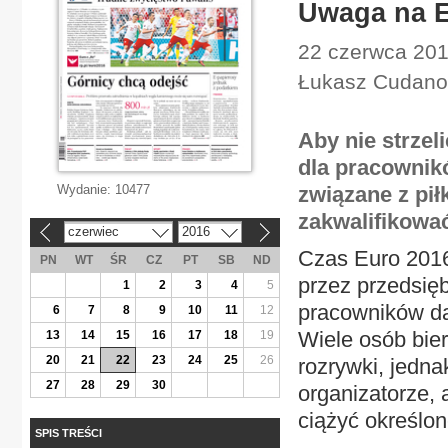
Uwaga na E
22 czerwca 201
Łukasz Cudano
Aby nie strze
dla pracownik
Wydanie:
10477
związane z pi
zakwalifikowa
czerwiec
2016
«
»
Czas Euro 2016
PN
WT
ŚR
CZ
PT
SB
ND
przez przedsię
1
2
3
4
5
pracowników dan
6
7
8
9
10
11
12
Wiele osób bier
13
14
15
16
17
18
19
20
21
22
23
24
25
26
rozrywki, jedna
27
28
29
30
organizatorze,
ciążyć określo
SPIS TREŚCI