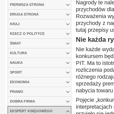
Nagrody te nale
PIERWSZA STRONA
przychodów dla
DRUGA STRONA
Rozważenia wym
przychody z na
KRAJ
tutaj przepisy 
RZECZ O POLITYCE
Nie każda ry
ŚWIAT
Nie każde wyda
KULTURA
konkursem będz
PIT. Ma to isto
NAUKA
rozliczenia po
SPORT
różnego rodzaj
EKONOMIA
sprzedaży prem
nabycia towaru 
PRAWO
Pojęcie „konkur
DOBRA FIRMA
interpretacjac
EKSPERT KSIĘGOWEGO
przyjęło się je