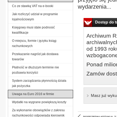
wydarzenia...
Co ze stawką VAT na e-booki
Jak rozliczyć udział w programie
lojalnościowym
Dostęp do tr
Księgowy musi stale podnosić
kwalifikacje
Archiwum Rz
O miejscu, formie i języku ksiąg
archiwalnyc
rachunkowych
od 1993 roku
Przekazanie nagród jak dostawa
wzbogacone
towarów
Ponad milio
Płatność w dłuższym terminie nie
Zamów dostę
pozbawia korzyści
System zarządzania płynnością działa
jak pożyczka
Uwaga na Euro 2016 w firmie
Masz już wyku
Wydatki na wygrane powiększą koszty
Za wykonanie obowiązków z zakresu
rachunkowości odpowiada kierownik