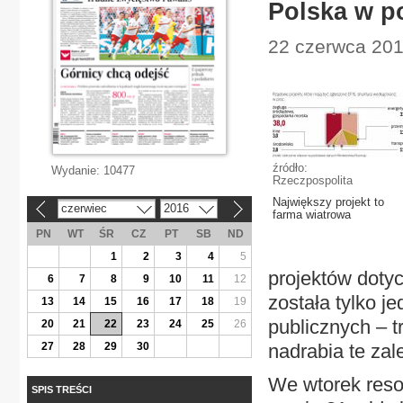
Polska w p
22 czerwca 201
źródło:
Wydanie:
10477
Rzeczpospolita
Największy projekt to
czerwiec
2016
«
»
farma wiatrowa
PN
WT
ŚR
CZ
PT
SB
ND
1
2
3
4
5
projektów dotyc
6
7
8
9
10
11
12
została tylko j
13
14
15
16
17
18
19
publicznych – 
20
21
22
23
24
25
26
27
28
29
30
nadrabia te zal
We wtorek resor
SPIS TREŚCI