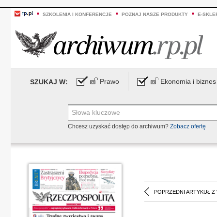
SZKOLENIA I KONFERENCJE
POZNAJ NASZE PRODUKTY
E-SKLE
Prawo
Ekonomia i biznes
SZUKAJ W:
Chcesz uzyskać dostęp do archiwum?
Zobacz ofertę
POPRZEDNI ARTYKUŁ Z