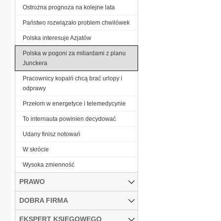
Ostrożna prognoza na kolejne lata
Państwo rozwiązało problem chwilówek
Polska interesuje Azjatów
Polska w pogoni za miliardami z planu
Junckera
Pracownicy kopalń chcą brać urlopy i
odprawy
Przełom w energetyce i telemedycynie
To internauta powinien decydować
Udany finisz notowań
W skrócie
Wysoka zmienność
PRAWO
DOBRA FIRMA
EKSPERT KSIĘGOWEGO