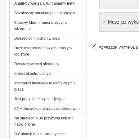
Analitycy wierzą w fundamenty firmy
Bezpieczny punkt na polu minowym
Masz już wyku
Biurowy Mordor musi walczyć o
wizerunek
Dotrzeć do młodych w sieci
POPRZEDNI ARTYKUŁ Z
Dużo miejsca na nowych graczy w
logistyce
Dwa razy więcej pieniędzy
Fiskus skontroluje tytoń
Internauci blokujący reklamy chętniej
płacą
Jest popyt na firmy spedycyjne
KNF porządkuje wypłaty odszkodowań
Na studiach MBA przybywa kobiet i
nauki online
O Chinach bez hurraoptymizmu