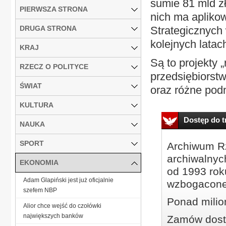
sumie 81 mld z
PIERWSZA STRONA
nich ma apliko
DRUGA STRONA
Strategicznych 
kolejnych latac
KRAJ
Są to projekty 
RZECZ O POLITYCE
przedsiębiorst
ŚWIAT
oraz różne pod
KULTURA
Dostęp do tr
NAUKA
SPORT
Archiwum Rz
archiwalnyc
EKONOMIA
od 1993 roku
Adam Glapiński jest już oficjalnie
wzbogacone
szefem NBP
Ponad milio
Alior chce wejść do czołówki
największych banków
Zamów dostę