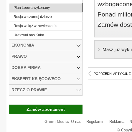
wzbogacone
Plan Loewa wykonany
Ponad milio
Rosja w czarnej dziurze
Zamów dostę
Rosja wciąż w zawieszeniu
Uratował nas Kuba
EKONOMIA
Masz już wyku
PRAWO
DOBRA FIRMA
POPRZEDNI ARTYKUŁ Z
EKSPERT KSIĘGOWEGO
RZECZ O PRAWIE
Zamów abonament
Gremi Media:
O nas
|
Regulamin
|
Reklama
|
N
© Copyr