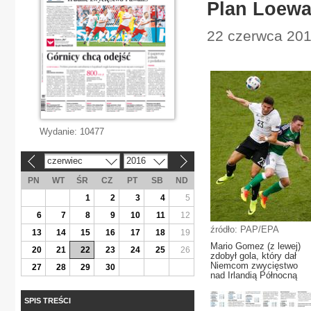
Plan Loew
22 czerwca 201
Wydanie:
10477
czerwiec
2016
«
»
PN
WT
ŚR
CZ
PT
SB
ND
1
2
3
4
5
6
7
8
9
10
11
12
źródło: PAP/EPA
13
14
15
16
17
18
19
Mario Gomez (z lewej)
20
21
22
23
24
25
26
zdobył gola, który dał
Niemcom zwycięstwo
27
28
29
30
nad Irlandią Północną
SPIS TREŚCI