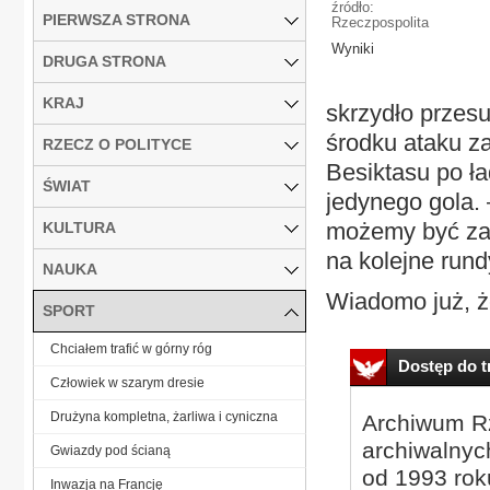
źródło:
PIERWSZA STRONA
Rzeczpospolita
Wyniki
DRUGA STRONA
KRAJ
skrzydło przesu
środku ataku za
RZECZ O POLITYCE
Besiktasu po ła
ŚWIAT
jedynego gola. 
możemy być za
KULTURA
na kolejne run
NAUKA
Wiadomo już, że
SPORT
Chciałem trafić w górny róg
Dostęp do tr
Człowiek w szarym dresie
Drużyna kompletna, żarliwa i cyniczna
Archiwum Rz
archiwalnyc
Gwiazdy pod ścianą
od 1993 roku
Inwazja na Francję