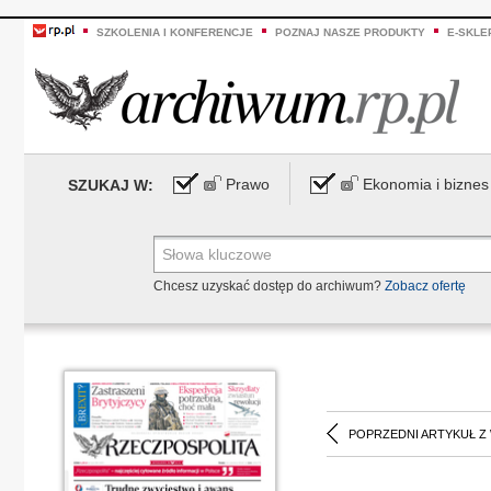
SZKOLENIA I KONFERENCJE
POZNAJ NASZE PRODUKTY
E-SKLE
Prawo
Ekonomia i biznes
SZUKAJ W:
Chcesz uzyskać dostęp do archiwum?
Zobacz ofertę
POPRZEDNI ARTYKUŁ Z