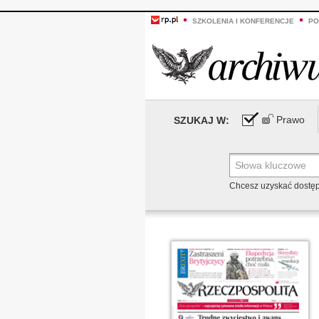
SZKOLENIA I KONFERENCJE
PO
Prawo
SZUKAJ W:
Chcesz uzyskać dostę