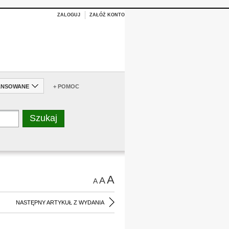
ZALOGUJ
ZAŁÓŻ KONTO
ANSOWANE
+ POMOC
A
A
A
NASTĘPNY ARTYKUŁ Z WYDANIA