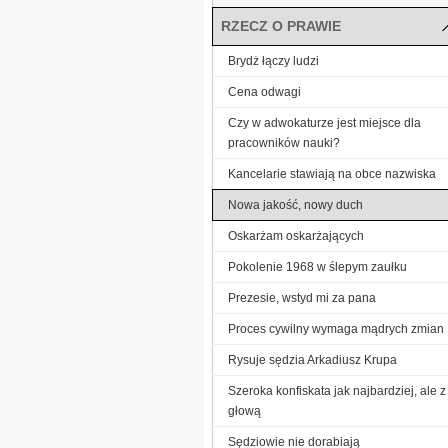
RZECZ O PRAWIE
Brydż łączy ludzi
Cena odwagi
Czy w adwokaturze jest miejsce dla
pracowników nauki?
Kancelarie stawiają na obce nazwiska
Nowa jakość, nowy duch
Oskarżam oskarżających
Pokolenie 1968 w ślepym zaułku
Prezesie, wstyd mi za pana
Proces cywilny wymaga mądrych zmian
Rysuje sędzia Arkadiusz Krupa
Szeroka konfiskata jak najbardziej, ale z
głową
Sędziowie nie dorabiają