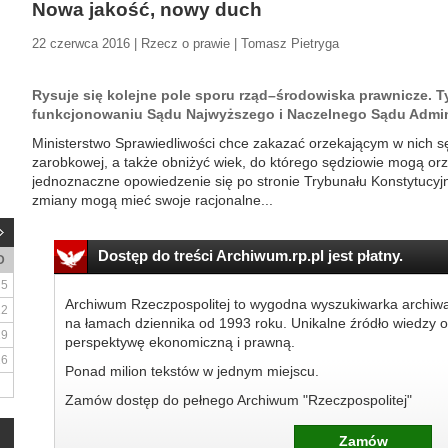
Nowa jakość, nowy duch
22 czerwca 2016 | Rzecz o prawie | Tomasz Pietryga
Rysuje się kolejne pole sporu rząd–środowiska prawnicze.
funkcjonowaniu Sądu Najwyższego i Naczelnego Sądu Admin
Ministerstwo Sprawiedliwości chce zakazać orzekającym w nich 
zarobkowej, a także obniżyć wiek, do którego sędziowie mogą orz
jednoznaczne opowiedzenie się po stronie Trybunału Konstytucyj
zmiany mogą mieć swoje racjonalne...
Dostęp do treści Archiwum.rp.pl jest płatny.
D
5
Archiwum Rzeczpospolitej to wygodna wyszukiwarka archiw
12
na łamach dziennika od 1993 roku. Unikalne źródło wiedzy o
19
perspektywę ekonomiczną i prawną.
26
Ponad milion tekstów w jednym miejscu.
Zamów dostęp do pełnego Archiwum "Rzeczpospolitej"
Zamów