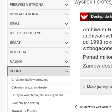
wysiłek i profes
PIERWSZA STRONA
DRUGA STRONA
Dostęp do tr
KRAJ
Archiwum Rz
RZECZ O POLITYCE
archiwalnyc
od 1993 roku
ŚWIAT
wzbogacone
KULTURA
Ponad milio
NAUKA
Zamów dostę
SPORT
Chciałem trafić w górny róg
Masz już wyku
Człowiek w szarym dresie
Drużyna kompletna, żarliwa i cyniczna
Gwiazdy pod ścianą
POPRZEDNI ARTYKUŁ Z
Inwazja na Francję