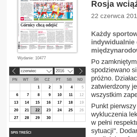
Rosja wcią
22 czerwca 2016
Każdy sportowi
indywidualnie
międzynarodow
Wydanie:
10477
Po zamkniętym 
spodziewano się
czerwiec
2016
«
»
próżno. Działac
PN
WT
ŚR
CZ
PT
SB
ND
zatwierdzony j
1
2
3
4
5
wszystkim zape
6
7
8
9
10
11
12
13
14
15
16
17
18
19
Punkt pierwszy 
20
21
22
23
24
25
26
wykluczenia lek
27
28
29
30
w pełni respekt
sytuacji". Dod
SPIS TREŚCI