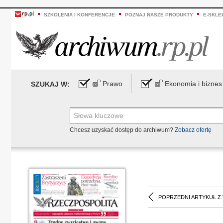
SZKOLENIA I KONFERENCJE
POZNAJ NASZE PRODUKTY
E-SKLE
Prawo
Ekonomia i biznes
SZUKAJ W:
Chcesz uzyskać dostęp do archiwum?
Zobacz ofertę
POPRZEDNI ARTYKUŁ Z