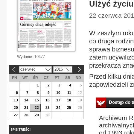
Ulżyć życi
22 czerwca 201
W zeszłym roku
co druga rodzin
sprawa biznesu
zatem ucywiliz
Wydanie:
10477
przekracza zna
czerwiec
2016
«
»
Przed kilku dni
PN
WT
ŚR
CZ
PT
SB
ND
zapowiedzieli z
1
2
3
4
5
6
7
8
9
10
11
12
13
14
15
16
17
18
19
Dostęp do tr
20
21
22
23
24
25
26
27
28
29
30
Archiwum Rz
archiwalnyc
SPIS TREŚCI
od 1993 roku