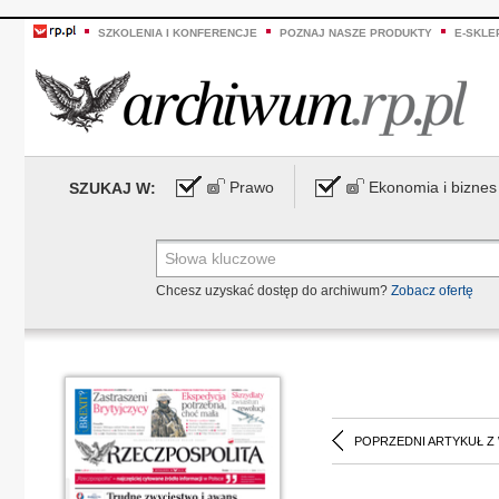
SZKOLENIA I KONFERENCJE
POZNAJ NASZE PRODUKTY
E-SKLE
Prawo
Ekonomia i biznes
SZUKAJ W:
Chcesz uzyskać dostęp do archiwum?
Zobacz ofertę
POPRZEDNI ARTYKUŁ Z