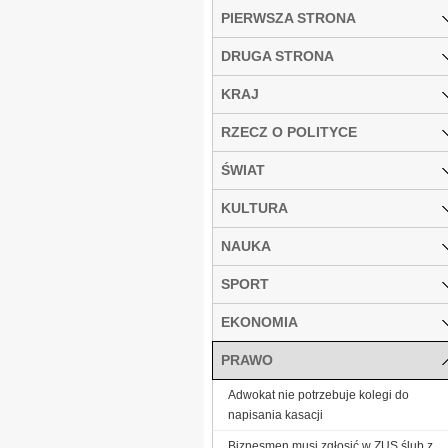
PIERWSZA STRONA
DRUGA STRONA
KRAJ
RZECZ O POLITYCE
ŚWIAT
KULTURA
NAUKA
SPORT
EKONOMIA
PRAWO
Adwokat nie potrzebuje kolegi do
napisania kasacji
Biznesmen musi zgłosić w ZUS ślub z