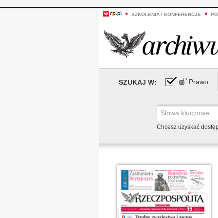
SZKOLENIA I KONFERENCJE
PO
Prawo
SZUKAJ W:
Chcesz uzyskać dostę