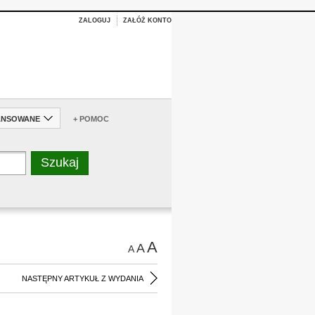
ZALOGUJ
ZAŁÓŻ KONTO
ANSOWANE
+ POMOC
A
A
A
NASTĘPNY ARTYKUŁ Z WYDANIA