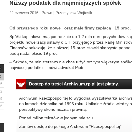
Niższy podatek dla najmniejszych spółek
22 czerwca 2016 | Prawo | Przemysław Wojtasik
Od przyszłego roku nowe oraz małe firmy zapłacą 15 proc. 
Spółki kapitałowe mające rocznie do 1,2 mln euro przychodów zap
projektu nowelizacji ustawy o CIT przyjętego przez Radę Ministró
Finansów pokazują, że z niższej 15-proc. stawki skorzysta ponad 
będą nadal płacić 19 proc.
– Szkoda, że ministerstwo nie chce ulżyć też tym większym spółk
najwięcej podatku – mówi adwokat Piotr...
D
Dostęp do treści Archiwum.rp.pl jest płatny.
5
12
Archiwum Rzeczpospolitej to wygodna wyszukiwarka archiw
19
na łamach dziennika od 1993 roku. Unikalne źródło wiedzy o
26
perspektywę ekonomiczną i prawną.
Ponad milion tekstów w jednym miejscu.
Zamów dostęp do pełnego Archiwum "Rzeczpospolitej"