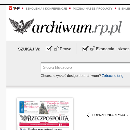
SZKOLENIA I KONFERENCJE
POZNAJ NASZE PRODUKTY
E-SKLE
Prawo
Ekonomia i biznes
SZUKAJ W:
Chcesz uzyskać dostęp do archiwum?
Zobacz ofertę
POPRZEDNI ARTYKUŁ Z