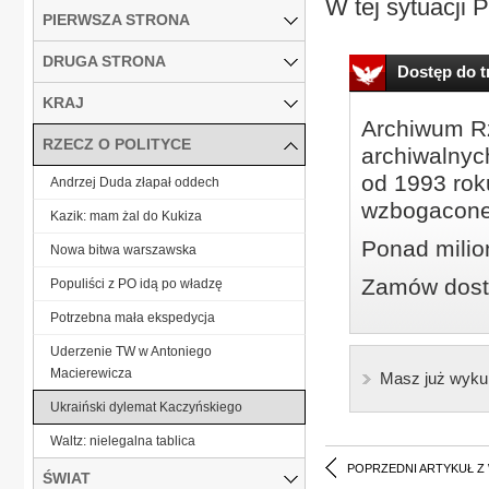
W tej sytuacji P
PIERWSZA STRONA
DRUGA STRONA
Dostęp do tr
KRAJ
Archiwum Rz
RZECZ O POLITYCE
archiwalnyc
od 1993 roku
Andrzej Duda złapał oddech
wzbogacone
Kazik: mam żal do Kukiza
Ponad milio
Nowa bitwa warszawska
Zamów dostę
Populiści z PO idą po władzę
Potrzebna mała ekspedycja
Uderzenie TW w Antoniego
Macierewicza
Masz już wyku
Ukraiński dylemat Kaczyńskiego
Waltz: nielegalna tablica
POPRZEDNI ARTYKUŁ Z
ŚWIAT