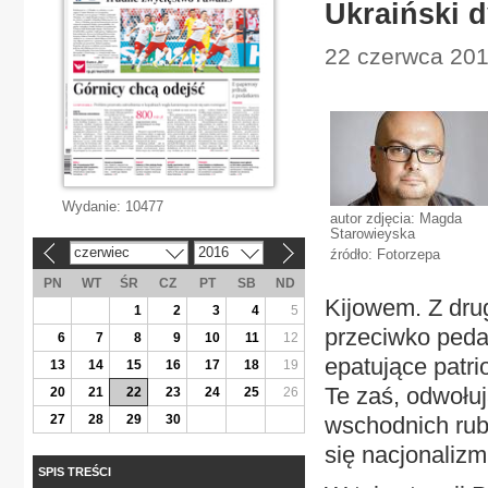
Ukraiński 
22 czerwca 2016
Wydanie:
10477
autor zdjęcia: Magda
Starowieyska
czerwiec
2016
źródło: Fotorzepa
«
»
PN
WT
ŚR
CZ
PT
SB
ND
Kijowem. Z dru
1
2
3
4
5
przeciwko peda
6
7
8
9
10
11
12
epatujące patr
13
14
15
16
17
18
19
Te zaś, odwołuj
20
21
22
23
24
25
26
27
28
29
30
wschodnich rubi
się nacjonalizm
SPIS TREŚCI