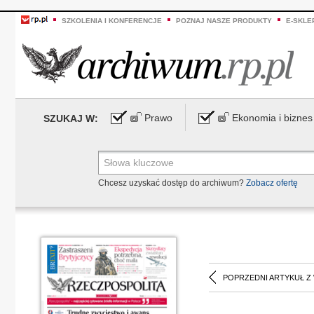
SZKOLENIA I KONFERENCJE
POZNAJ NASZE PRODUKTY
E-SKLE
Prawo
Ekonomia i biznes
SZUKAJ W:
Chcesz uzyskać dostęp do archiwum?
Zobacz ofertę
POPRZEDNI ARTYKUŁ Z