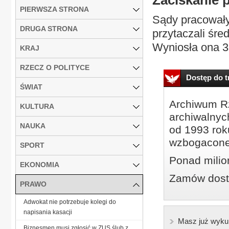
Zaciskanie 
PIERWSZA STRONA
Sądy pracowały
DRUGA STRONA
przytaczali śre
Wyniosła ona 3, 
KRAJ
RZECZ O POLITYCE
Dostęp do tr
ŚWIAT
Archiwum Rz
KULTURA
archiwalnyc
NAUKA
od 1993 roku
wzbogacone
SPORT
Ponad milio
EKONOMIA
Zamów dostę
PRAWO
Adwokat nie potrzebuje kolegi do
napisania kasacji
Masz już wyku
Biznesmen musi zgłosić w ZUS ślub z