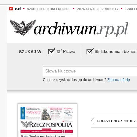
SZKOLENIA I KONFERENCJE
POZNAJ NASZE PRODUKTY
E-SKLE
Prawo
Ekonomia i biznes
SZUKAJ W:
Chcesz uzyskać dostęp do archiwum?
Zobacz ofertę
POPRZEDNI ARTYKUŁ Z