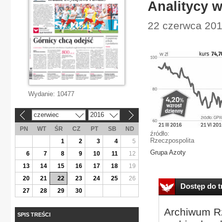
Analitycy 
22 czerwca 201
Wydanie:
10477
czerwiec
2016
«
»
PN
WT
ŚR
CZ
PT
SB
ND
źródło:
Rzeczpospolita
1
2
3
4
5
Grupa Azoty
6
7
8
9
10
11
12
13
14
15
16
17
18
19
20
21
22
23
24
25
26
Dostęp do tr
27
28
29
30
Archiwum Rz
SPIS TREŚCI