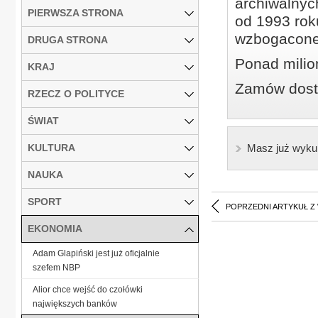
archiwalnyc
PIERWSZA STRONA
od 1993 roku
wzbogacone
DRUGA STRONA
Ponad milio
KRAJ
Zamów dostę
RZECZ O POLITYCE
ŚWIAT
KULTURA
Masz już wyku
NAUKA
SPORT
POPRZEDNI ARTYKUŁ Z
EKONOMIA
Adam Glapiński jest już oficjalnie
szefem NBP
Alior chce wejść do czołówki
największych banków