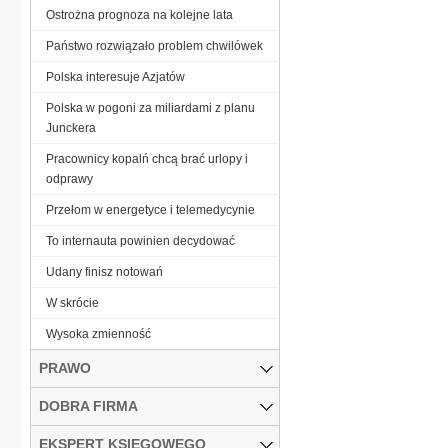
Ostrożna prognoza na kolejne lata
Państwo rozwiązało problem chwilówek
Polska interesuje Azjatów
Polska w pogoni za miliardami z planu
Junckera
Pracownicy kopalń chcą brać urlopy i
odprawy
Przełom w energetyce i telemedycynie
To internauta powinien decydować
Udany finisz notowań
W skrócie
Wysoka zmienność
PRAWO
DOBRA FIRMA
EKSPERT KSIĘGOWEGO