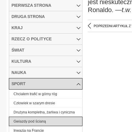
jest nieskutecz
PIERWSZA STRONA
Ronaldo.
—t.w.
DRUGA STRONA
POPRZEDNI ARTYKUŁ Z
KRAJ
RZECZ O POLITYCE
ŚWIAT
KULTURA
NAUKA
SPORT
Chciałem trafić w górny róg
Człowiek w szarym dresie
Drużyna kompletna, żarliwa i cyniczna
Gwiazdy pod ścianą
Inwazja na Francję