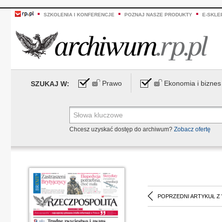
SZKOLENIA I KONFERENCJE
POZNAJ NASZE PRODUKTY
E-SKLE
Prawo
Ekonomia i biznes
SZUKAJ W:
Chcesz uzyskać dostęp do archiwum?
Zobacz ofertę
POPRZEDNI ARTYKUŁ Z