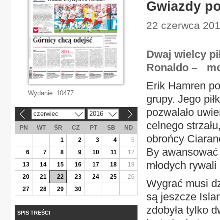
Gwiazdy po
22 czerwca 201
Dwaj wielcy pi
Ronaldo – mog
Erik Hamren po
Wydanie:
10477
grupy. Jego pił
pozwalało uwier
czerwiec
2016
«
»
celnego strzału
PN
WT
ŚR
CZ
PT
SB
ND
obrońcy Ciarano
1
2
3
4
5
By awansować d
6
7
8
9
10
11
12
młodych rywali
13
14
15
16
17
18
19
20
21
22
23
24
25
26
Wygrać musi dzi
27
28
29
30
są jeszcze Islan
zdobyła tylko 
SPIS TREŚCI