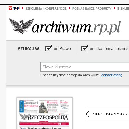
SZKOLENIA I KONFERENCJE
POZNAJ NASZE PRODUKTY
E-SKLE
Prawo
Ekonomia i biznes
SZUKAJ W:
Chcesz uzyskać dostęp do archiwum?
Zobacz ofertę
POPRZEDNI ARTYKUŁ Z