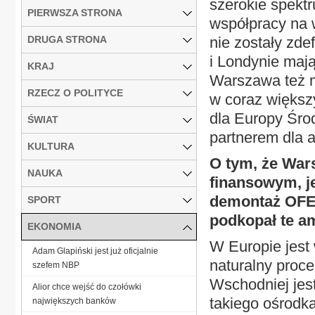
szerokie spekt
PIERWSZA STRONA
współpracy na 
DRUGA STRONA
nie zostały zde
i Londynie mają
KRAJ
Warszawa też m
RZECZ O POLITYCE
w coraz większ
dla Europy Śro
ŚWIAT
partnerem dla a
KULTURA
O tym, że War
NAUKA
finansowym, je
demontaż OFE,
SPORT
podkopał te am
EKONOMIA
W Europie jest 
Adam Glapiński jest już oficjalnie
naturalny proce
szefem NBP
Wschodniej jest
Alior chce wejść do czołówki
takiego ośrodk
największych banków