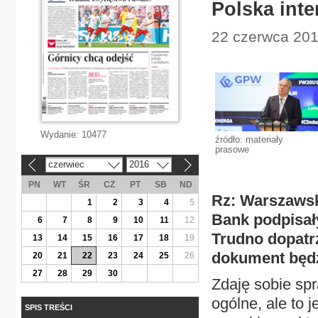
Polska inte
22 czerwca 201
Wydanie:
10477
źródło: materiały
prasowe
czerwiec
2016
«
»
PN
WT
ŚR
CZ
PT
SB
ND
Rz: Warszawsk
1
2
3
4
5
Bank podpisał
6
7
8
9
10
11
12
Trudno dopatr
13
14
15
16
17
18
19
dokument będz
20
21
22
23
24
25
26
27
28
29
30
Zdaję sobie sp
ogólne, ale to
SPIS TREŚCI