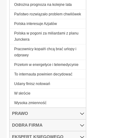
Ostrożna prognoza na kolejne lata
Państwo rozwiązało problem chwilówek
Polska interesuje Azjatów
Polska w pogoni za miliardami z planu
Junckera
Pracownicy kopalń chcą brać urlopy i
odprawy
Przełom w energetyce i telemedycynie
To internauta powinien decydować
Udany finisz notowań
W skrócie
Wysoka zmienność
PRAWO
DOBRA FIRMA
EKSPERT KSIĘGOWEGO