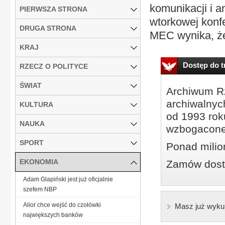
komunikacji i
PIERWSZA STRONA
wtorkowej konf
DRUGA STRONA
MEC wynika, że
KRAJ
Dostęp do tr
RZECZ O POLITYCE
ŚWIAT
Archiwum Rz
archiwalnyc
KULTURA
od 1993 roku
NAUKA
wzbogacone
SPORT
Ponad milio
EKONOMIA
Zamów dostę
Adam Glapiński jest już oficjalnie
szefem NBP
Alior chce wejść do czołówki
Masz już wyku
największych banków