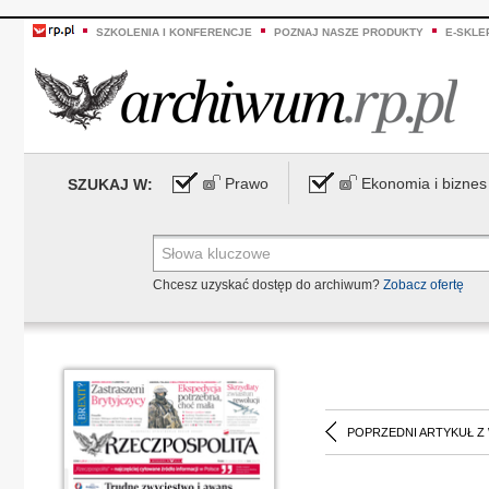
SZKOLENIA I KONFERENCJE
POZNAJ NASZE PRODUKTY
E-SKLE
Prawo
Ekonomia i biznes
SZUKAJ W:
Chcesz uzyskać dostęp do archiwum?
Zobacz ofertę
POPRZEDNI ARTYKUŁ Z