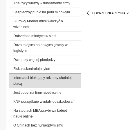
Analitycy wierzą w fundamenty firmy
Bezpieczny punkt na polu minowym
POPRZEDNI ARTYKUŁ Z
Biurowy Mordor musi walczyć o
wizerunek
Dotrzeć do młodych w sieci
Dużo miejsca na nowych graczy w
logistyce
Dwa razy więcej pieniędzy
Fiskus skontroluje tytoń
Internauci blokujący reklamy chętniej
płacą
Jest popyt na firmy spedycyjne
KNF porządkuje wypłaty odszkodowań
Na studiach MBA przybywa kobiet i
nauki online
O Chinach bez hurraoptymizmu