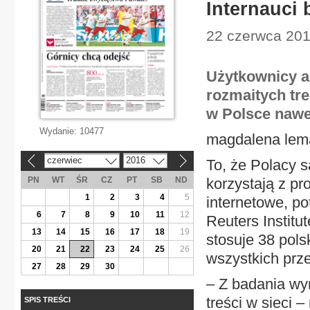
Internauci 
22 czerwca 201
Użytkownicy a
rozmaitych tre
w Polsce nawe
Wydanie:
10477
magdalena lem
czerwiec
2016
To, że Polacy s
«
»
PN
WT
ŚR
CZ
PT
SB
ND
korzystają z pr
1
2
3
4
5
internetowe, po
6
7
8
9
10
11
12
Reuters Institu
13
14
15
16
17
18
19
stosuje 38 pols
20
21
22
23
24
25
26
wszystkich prz
27
28
29
30
– Z badania wy
treści w sieci
SPIS TREŚCI