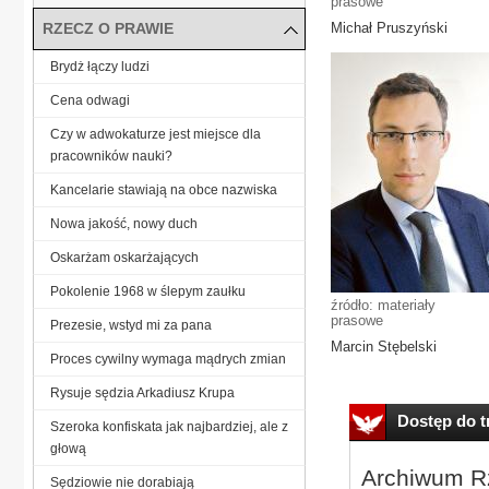
prasowe
RZECZ O PRAWIE
Michał Pruszyński
Brydż łączy ludzi
Cena odwagi
Czy w adwokaturze jest miejsce dla
pracowników nauki?
Kancelarie stawiają na obce nazwiska
Nowa jakość, nowy duch
Oskarżam oskarżających
Pokolenie 1968 w ślepym zaułku
źródło: materiały
prasowe
Prezesie, wstyd mi za pana
Marcin Stębelski
Proces cywilny wymaga mądrych zmian
Rysuje sędzia Arkadiusz Krupa
Dostęp do tr
Szeroka konfiskata jak najbardziej, ale z
głową
Archiwum Rz
Sędziowie nie dorabiają