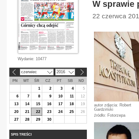
W sprawie 
22 czerwca 201
Wydanie:
10477
czerwiec
2016
«
»
PN
WT
ŚR
CZ
PT
SB
ND
1
2
3
4
5
6
7
8
9
10
11
12
13
14
15
16
17
18
19
autor zdjęcia: Robert
Gardziński
20
21
22
23
24
25
26
źródło: Fotorzepa
27
28
29
30
SPIS TREŚCI