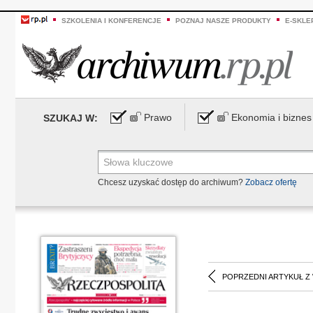
SZKOLENIA I KONFERENCJE
POZNAJ NASZE PRODUKTY
E-SKLE
Prawo
Ekonomia i biznes
SZUKAJ W:
Chcesz uzyskać dostęp do archiwum?
Zobacz ofertę
POPRZEDNI ARTYKUŁ Z