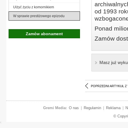
archiwalnyc
Ulżyć życiu z komornikiem
od 1993 roku
W sprawie prestiżowego epizodu
wzbogacone
Ponad milio
Zamów abonament
Zamów dostę
Masz już wyku
POPRZEDNI ARTYKUŁ Z
Gremi Media:
O nas
|
Regulamin
|
Reklama
|
N
© Copyr