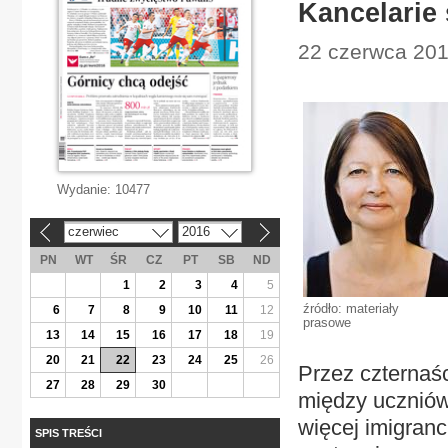
Kancelarie
22 czerwca 201
Wydanie:
10477
czerwiec
2016
«
»
PN
WT
ŚR
CZ
PT
SB
ND
1
2
3
4
5
źródło: materiały
6
7
8
9
10
11
12
prasowe
13
14
15
16
17
18
19
20
21
22
23
24
25
26
Przez czternaśc
27
28
29
30
między uczniów
więcej imigranc
SPIS TREŚCI