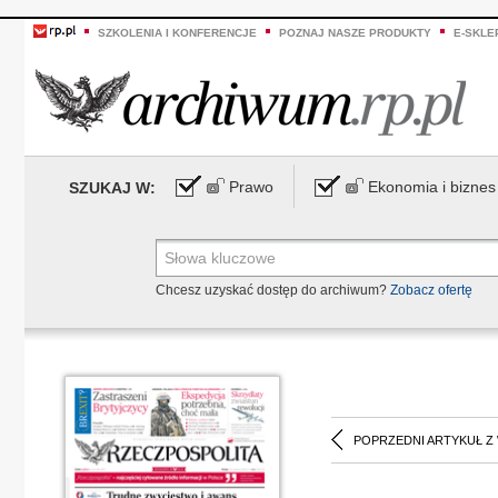
SZKOLENIA I KONFERENCJE
POZNAJ NASZE PRODUKTY
E-SKLE
Prawo
Ekonomia i biznes
SZUKAJ W:
Chcesz uzyskać dostęp do archiwum?
Zobacz ofertę
POPRZEDNI ARTYKUŁ Z