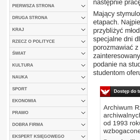
następnie prac
PIERWSZA STRONA
Mający stymulow
DRUGA STRONA
etapach. Najpi
przybliżyć mło
KRAJ
specjalne dni d
RZECZ O POLITYCE
porozmawiać z 
ŚWIAT
zainteresowanyc
podanie na stud
KULTURA
studentom oferu
NAUKA
SPORT
Dostęp do tr
EKONOMIA
Archiwum Rz
PRAWO
archiwalnyc
od 1993 roku
DOBRA FIRMA
wzbogacone
EKSPERT KSIĘGOWEGO