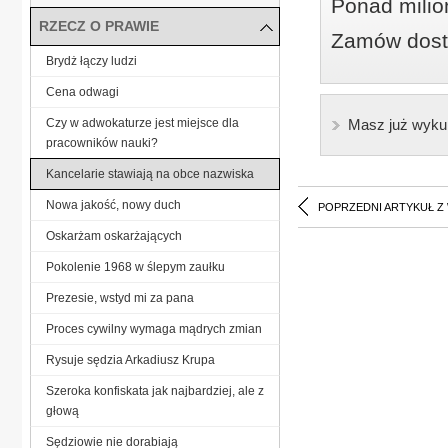
Ponad milio
RZECZ O PRAWIE
Zamów dostę
Brydż łączy ludzi
Cena odwagi
Czy w adwokaturze jest miejsce dla
Masz już wyku
pracowników nauki?
Kancelarie stawiają na obce nazwiska
Nowa jakość, nowy duch
POPRZEDNI ARTYKUŁ Z
Oskarżam oskarżających
Pokolenie 1968 w ślepym zaułku
Prezesie, wstyd mi za pana
Proces cywilny wymaga mądrych zmian
Rysuje sędzia Arkadiusz Krupa
Szeroka konfiskata jak najbardziej, ale z
głową
Sędziowie nie dorabiają