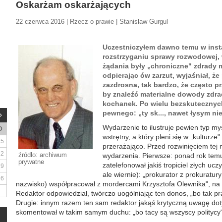
Oskarżam oskarżających
22 czerwca 2016 | Rzecz o prawie | Stanisław Gurgul
Uczestniczyłem dawno temu w inst
rozstrzyganiu sprawy rozwodowej,
żądania były „chroniczne" zdrady 
odpierając ów zarzut, wyjaśniał, ż
zazdrosna, tak bardzo, że często pr
by znaleźć materialne dowody zdr
kochanek. Po wielu bezskutecznyc
pewnego: „ty sk..., nawet łysym nie
Wydarzenie to ilustruje pewien typ myś
D
wstrętny, a który pleni się w „kulturze"
5
przerażająco. Przed rozwinięciem tej 
12
źródło: archiwum
wydarzenia. Pierwsze: ponad rok temu
prywatne
zatelefonował jakiś tropiciel złych ucz
19
ale wiernie): „prokurator z prokuratur
26
nazwisko) współpracował z mordercami Krzysztofa Olewnika", na
Redaktor odpowiedział, twórczo uogólniając ten donos, „bo tak pr
Drugie: innym razem ten sam redaktor jakąś krytyczną uwagę dot
skomentował w takim samym duchu: „bo tacy są wszyscy politycy"