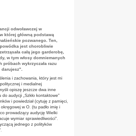
ancji odwoławczej w
 w której główną podstawą
małżeńskie pozwanego. Ten,
e powódka jest chorobliwie
zetrząsała całą jego garderobę,
ady, w tym włosy domniemanych
h próbach wykrzyczała razu
 darujesz".
lenia i zachowania, który jest mi
 politycznej i medialnej
myśli opiszę jeszcze dwa inne
 do audycji „Szkło kontaktowe"
ynków i powiedział (cytuję z pamięci,
y okręgowej w O. (tu padło imię i
 co prowadzący audycję Wielki
acuje wymiar sprawiedliwości".
yczącą jednego z polityków
.