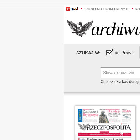
SZKOLENIA I KONFERENCJE
PO
Prawo
SZUKAJ W:
Chcesz uzyskać dostę