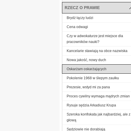
RZECZ O PRAWIE
Brydż łączy ludzi
Cena odwagi
Czy w adwokaturze jest miejsce dla
pracowników nauki?
Kancelarie stawiają na obce nazwiska
Nowa jakość, nowy duch
Oskarżam oskarżających
Pokolenie 1968 w ślepym zaułku
Prezesie, wstyd mi za pana
Proces cywilny wymaga mądrych zmian
Rysuje sędzia Arkadiusz Krupa
Szeroka konfiskata jak najbardziej, ale z
głową
Sędziowie nie dorabiają