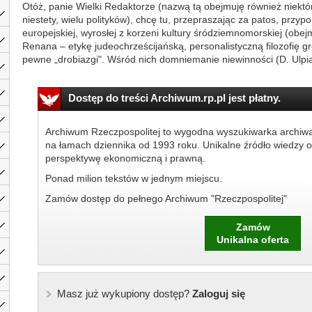
Otóż, panie Wielki Redaktorze (nazwą tą obejmuję również niektór
niestety, wielu polityków), chcę tu, przepraszając za patos, przyp
europejskiej, wyrosłej z korzeni kultury śródziemnomorskiej (obe
Renana – etykę judeochrześcijańską, personalistyczną filozofię g
pewne „drobiazgi". Wśród nich domniemanie niewinności (D. Ulpian
Dostęp do treści Archiwum.rp.pl jest płatny.
Archiwum Rzeczpospolitej to wygodna wyszukiwarka archiw
na łamach dziennika od 1993 roku. Unikalne źródło wiedzy o
perspektywę ekonomiczną i prawną.
Ponad milion tekstów w jednym miejscu.
Zamów dostęp do pełnego Archiwum "Rzeczpospolitej"
Zamów
Unikalna oferta
Masz już wykupiony dostęp?
Zaloguj się