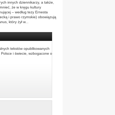
ych innych dziennikarzy, a także,
omnieć, że w kręgu kultury
jmującej – według tezy Ernesta
recką i prawo rzymskie) obowiązują
us, który żył w...
alnych tekstów opublikowanych
 Polsce i świecie, wzbogacone o