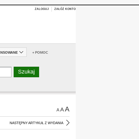
ZALOGUJ
ZAŁÓŻ KONTO
ANSOWANE
+ POMOC
A
A
A
NASTĘPNY ARTYKUŁ Z WYDANIA