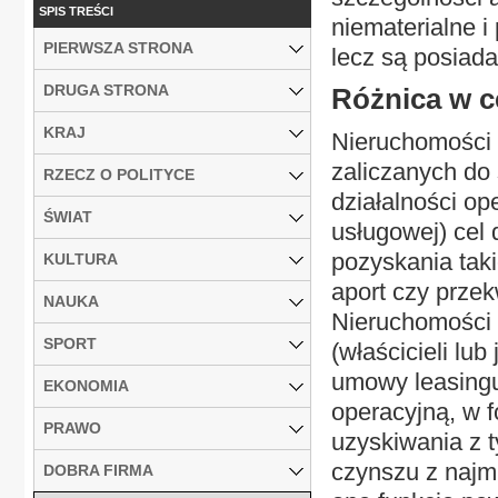
SPIS TREŚCI
niematerialne i
PIERWSZA STRONA
lecz są posiada
DRUGA STRONA
Różnica w c
KRAJ
Nieruchomości 
zaliczanych do
RZECZ O POLITYCE
działalności op
ŚWIAT
usługowej) cel
pozyskania tak
KULTURA
aport czy przek
NAUKA
Nieruchomości 
SPORT
(właścicieli lu
umowy leasingu
EKONOMIA
operacyjną, w f
PRAWO
uzyskiwania z t
czynszu z najmu
DOBRA FIRMA