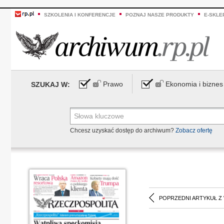
SZKOLENIA I KONFERENCJE
POZNAJ NASZE PRODUKTY
E-SKLE
Prawo
Ekonomia i biznes
SZUKAJ W:
Chcesz uzyskać dostęp do archiwum?
Zobacz ofertę
POPRZEDNI ARTYKUŁ Z