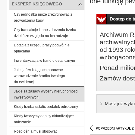
one funkcję pew
EKSPERT KSIĘGOWEGO
Czy jednostka może zrezygnować z
Dostęp do tr
prowadzenia kasy
Czy transakcje i inne zdarzenia trzeba
Archiwum Rz
dzielić ze względu na ich rodzaje
archiwalnyc
Dotacja z urzędu pracy podwójnie
od 1993 roku
opłacalna
wzbogacone
Inwentaryzacja w handlu detalicznym
Ponad milio
Jak ująć w księgach ponowne
wprowadzenie środka trwałego
Zamów dostę
do ewidencji
Jakie są zasady wyceny nieruchomości
inwestycyjnych
Masz już wyku
Kiedy trzeba ustalić podatek odroczony
Kiedy tworzymy odpisy aktualizujące
należności
POPRZEDNI ARTYKUŁ Z
Rozgłośnia musi stosować