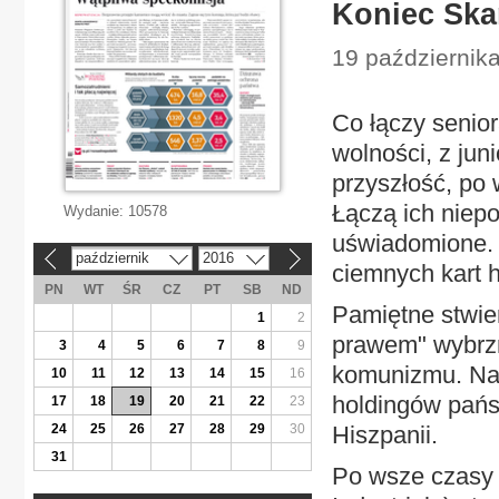
Koniec Ska
19 październik
Co łączy senior
wolności, z jun
przyszłość, po
Łączą ich niepo
Wydanie:
10578
uświadomione. 
październik
2016
«
»
ciemnych kart h
PN
WT
ŚR
CZ
PT
SB
ND
Pamiętne stwie
1
2
prawem" wybrzm
3
4
5
6
7
8
9
komunizmu. Nat
10
11
12
13
14
15
16
holdingów pańs
17
18
19
20
21
22
23
24
25
26
27
28
29
30
Hiszpanii.
31
Po wsze czasy hi