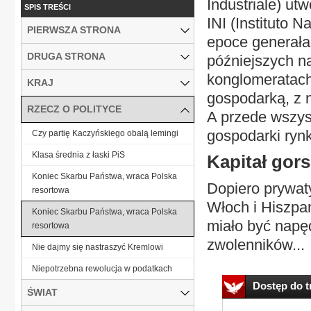
Industriale) u
SPIS TREŚCI
INI (Instituto 
PIERWSZA STRONA
epoce generała
DRUGA STRONA
późniejszych n
konglomeratach
KRAJ
gospodarką, z n
RZECZ O POLITYCE
A przede wszys
gospodarki rynk
Czy partię Kaczyńskiego obalą lemingi
Klasa średnia z łaski PiS
Kapitał gor
Koniec Skarbu Państwa, wraca Polska
Dopiero prywaty
resortowa
Włoch i Hiszpan
Koniec Skarbu Państwa, wraca Polska
miało być napę
resortowa
zwolenników...
Nie dajmy się nastraszyć Kremlowi
Niepotrzebna rewolucja w podatkach
Dostęp do tr
ŚWIAT