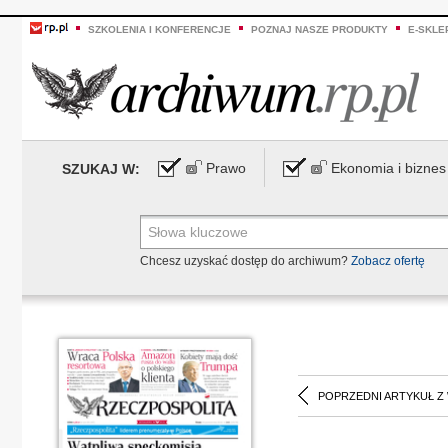
SZKOLENIA I KONFERENCJE
POZNAJ NASZE PRODUKTY
E-SKLE
Prawo
Ekonomia i biznes
SZUKAJ W:
Chcesz uzyskać dostęp do archiwum?
Zobacz ofertę
POPRZEDNI ARTYKUŁ Z