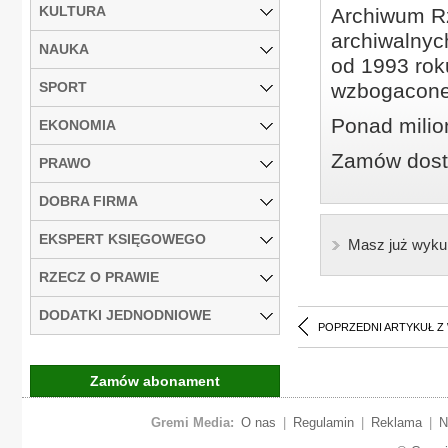
KULTURA
Archiwum Rz
archiwalnyc
NAUKA
od 1993 roku
SPORT
wzbogacone
Ponad milio
EKONOMIA
Zamów dostę
PRAWO
DOBRA FIRMA
EKSPERT KSIĘGOWEGO
Masz już wyku
RZECZ O PRAWIE
DODATKI JEDNODNIOWE
POPRZEDNI ARTYKUŁ Z
Zamów abonament
Gremi Media:
O nas
|
Regulamin
|
Reklama
|
N