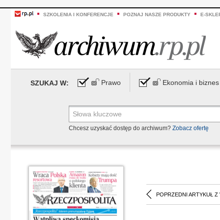
SZKOLENIA I KONFERENCJE
POZNAJ NASZE PRODUKTY
E-SKLE
Prawo
Ekonomia i biznes
SZUKAJ W:
Chcesz uzyskać dostęp do archiwum?
Zobacz ofertę
POPRZEDNI ARTYKUŁ Z