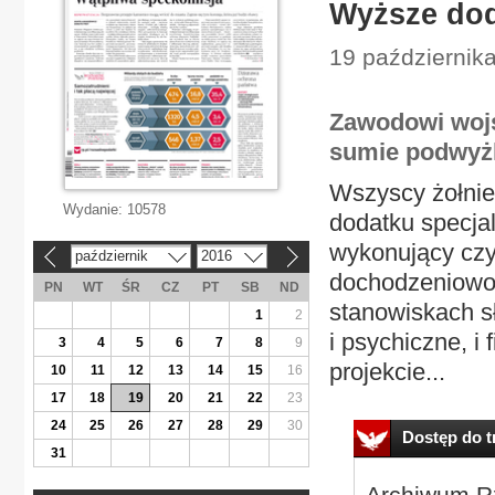
Wyższe doda
19 października
Zawodowi wojs
sumie podwyżk
Wszyscy żołnie
Wydanie:
10578
dodatku specja
wykonujący czy
październik
2016
«
»
dochodzeniowo-
PN
WT
ŚR
CZ
PT
SB
ND
stanowiskach s
1
2
i psychiczne, i
3
4
5
6
7
8
9
projekcie...
10
11
12
13
14
15
16
17
18
19
20
21
22
23
24
25
26
27
28
29
30
Dostęp do tr
31
Archiwum Rz