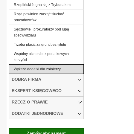
Rzepliński żegna się z Trybunałem
Rząd powinien zacząć słuchać
pracodawców
Sędziowie i prokuratorzy pod lupą
specwydziału
Trzeba płacić za grunt bez tytułu
Wspólny biznes bez podatkowych
korzyści
Wyższe dodatki dla żołnierzy
DOBRA FIRMA
EKSPERT KSIĘGOWEGO
RZECZ O PRAWIE
DODATKI JEDNODNIOWE
Zamów abonament