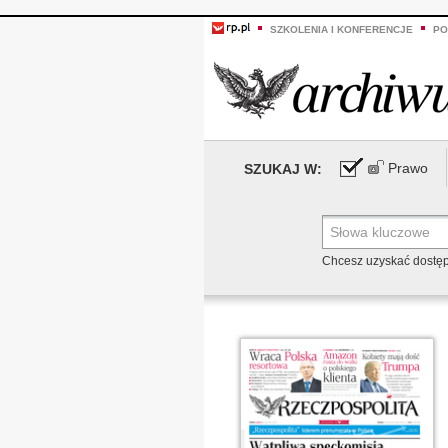
SZKOLENIA I KONFERENCJE
PO
Prawo
SZUKAJ W:
Chcesz uzyskać dostę