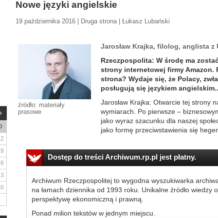
Nowe języki angielskie
19 października 2016 | Druga strona | Łukasz Lubański
Jarosław Krajka, filolog, anglista
Rzeczpospolita: W środę ma zostać
strony internetowej firmy Amazon.
strona? Wydaje się, że Polacy, zwła
posługują się językiem angielskim..
Jarosław Krajka: Otwarcie tej strony
źródło: materiały
wymiarach. Po pierwsze – biznesowym
prasowe
jako wyraz szacunku dla naszej społec
D
jako formę przeciwstawienia się hegem
2
9
Dostęp do treści Archiwum.rp.pl jest płatny.
16
23
Archiwum Rzeczpospolitej to wygodna wyszukiwarka archiw
30
na łamach dziennika od 1993 roku. Unikalne źródło wiedzy o
perspektywę ekonomiczną i prawną.
Ponad milion tekstów w jednym miejscu.