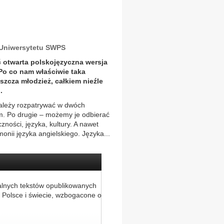
 z Uniwersytetu SWPS
 otwarta polskojęzyczna wersja
 Po co nam właściwie taka
szcza młodzież, całkiem nieźle
.
 należy rozpatrywać w dwóch
. Po drugie – możemy je odbierać
zności, języka, kultury. A nawet
onii języka angielskiego. Języka...
alnych tekstów opublikowanych
 Polsce i świecie, wzbogacone o