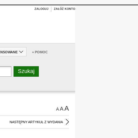
ZALOGUJ
ZAŁÓŻ KONTO
ANSOWANE
+ POMOC
A
A
A
NASTĘPNY ARTYKUŁ Z WYDANIA