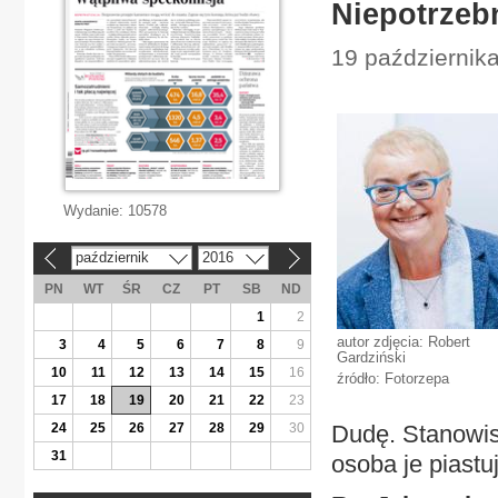
Niepotrzeb
19 października
Wydanie:
10578
październik
2016
«
»
PN
WT
ŚR
CZ
PT
SB
ND
1
2
autor zdjęcia: Robert
3
4
5
6
7
8
9
Gardziński
10
11
12
13
14
15
16
źródło: Fotorzepa
17
18
19
20
21
22
23
24
25
26
27
28
29
30
Dudę. Stanowis
31
osoba je piastu