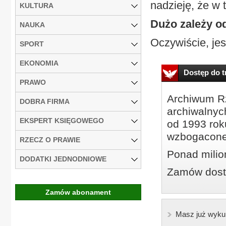
nadzieję, że w 
KULTURA
Dużo zależy od
NAUKA
Oczywiście, jes
SPORT
EKONOMIA
Dostęp do tr
PRAWO
Archiwum Rz
DOBRA FIRMA
archiwalnyc
EKSPERT KSIĘGOWEGO
od 1993 roku
wzbogacone
RZECZ O PRAWIE
Ponad milio
DODATKI JEDNODNIOWE
Zamów dostę
Zamów abonament
Masz już wyku