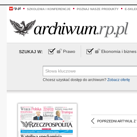
SZKOLENIA I KONFERENCJE
POZNAJ NASZE PRODUKTY
E-SKLE
Prawo
Ekonomia i biznes
SZUKAJ W:
Chcesz uzyskać dostęp do archiwum?
Zobacz ofertę
POPRZEDNI ARTYKUŁ Z