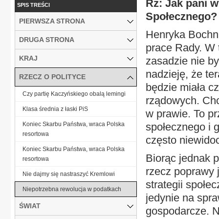
Rz: Jak pani w
SPIS TREŚCI
Społecznego?
PIERWSZA STRONA
Henryka Bochni
DRUGA STRONA
prace Rady. W 
KRAJ
zasadzie nie by
nadzieję, że te
RZECZ O POLITYCE
będzie miała cz
Czy partię Kaczyńskiego obalą lemingi
rządowych. Chc
Klasa średnia z łaski PiS
w prawie. To p
Koniec Skarbu Państwa, wraca Polska
społecznego i 
resortowa
często niewidoc
Koniec Skarbu Państwa, wraca Polska
Biorąc jednak 
resortowa
rzecz poprawy j
Nie dajmy się nastraszyć Kremlowi
strategii społ
Niepotrzebna rewolucja w podatkach
jedynie na spr
ŚWIAT
gospodarcze. 