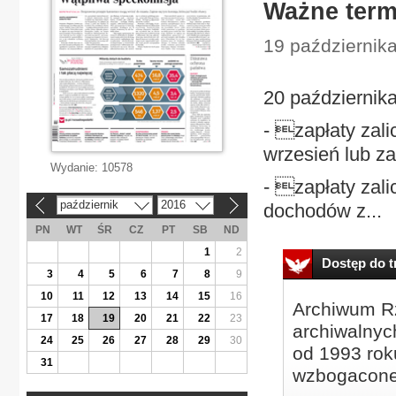
Ważne term
19 październik
20 października
- zapłaty zal
wrzesień lub za 
Wydanie:
10578
- zapłaty zal
październik
2016
dochodów z...
«
»
PN
WT
ŚR
CZ
PT
SB
ND
1
2
Dostęp do tr
3
4
5
6
7
8
9
10
11
12
13
14
15
16
Archiwum Rz
17
18
19
20
21
22
23
archiwalnyc
24
25
26
27
28
29
30
od 1993 roku
31
wzbogacone