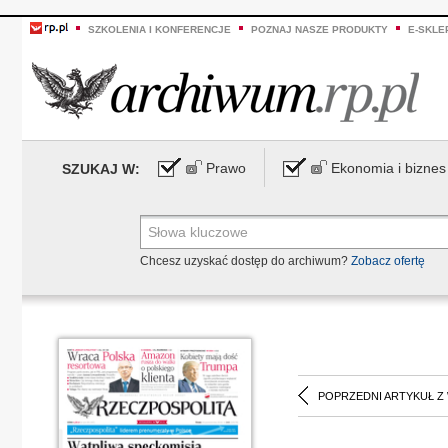
SZKOLENIA I KONFERENCJE
POZNAJ NASZE PRODUKTY
E-SKLE
Prawo
Ekonomia i biznes
SZUKAJ W:
Chcesz uzyskać dostęp do archiwum?
Zobacz ofertę
POPRZEDNI ARTYKUŁ Z