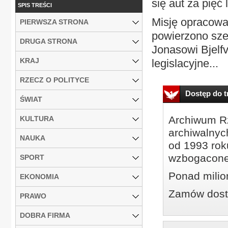
się aut za pięć l
SPIS TREŚCI
Misję opracowa
PIERWSZA STRONA
powierzono sze
DRUGA STRONA
Jonasowi Bjelf
KRAJ
legislacyjne...
RZECZ O POLITYCE
Dostęp do tr
ŚWIAT
Archiwum Rz
KULTURA
archiwalnyc
NAUKA
od 1993 roku
wzbogacone
SPORT
Ponad milio
EKONOMIA
Zamów dostę
PRAWO
DOBRA FIRMA