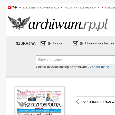
SZKOLENIA I KONFERENCJE
POZNAJ NASZE PRODUKTY
E-SKLE
Prawo
Ekonomia i biznes
SZUKAJ W:
Chcesz uzyskać dostęp do archiwum?
Zobacz ofertę
POPRZEDNI ARTYKUŁ Z