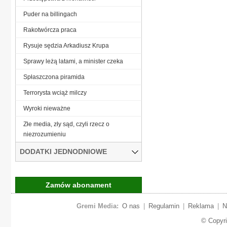
Puder na billingach
Rakotwórcza praca
Rysuje sędzia Arkadiusz Krupa
Sprawy leżą latami, a minister czeka
Spłaszczona piramida
Terrorysta wciąż milczy
Wyroki nieważne
Złe media, zły sąd, czyli rzecz o
niezrozumieniu
DODATKI JEDNODNIOWE
Zamów abonament
Gremi Media:
O nas
|
Regulamin
|
Reklama
|
N
© Copyr