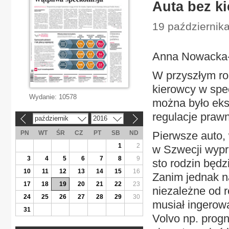
Auta bez k
19 październik
Anna Nowacka-
W przyszłym ro
kierowcy w spe
Wydanie:
10578
można było eks
regulacje praw
październik
2016
«
»
PN
WT
ŚR
CZ
PT
SB
ND
Pierwsze auto, 
1
2
w Szwecji wyp
3
4
5
6
7
8
9
sto rodzin będz
10
11
12
13
14
15
16
Zanim jednak n
17
18
19
20
21
22
23
niezależne od r
24
25
26
27
28
29
30
musiał ingerow
31
Volvo np. prog