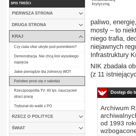
SPIS TREŚCI
krytyczną.
PIERWSZA STRONA
paliwo, energię
DRUGA STRONA
mosty – to niekt
KRAJ
niego trafia, d
niejawnych reg
Czy ciała ofiar ukryto pod pomnikiem?
Infrastruktury K
Demonstracja. Nie chcą linii wysokiego
napięcia
NIK zbadała ob
Jakie pieniądze dla żołnierzy WOT
(z 11 istniejący
Państwo prosi się o sabotaż
Rzeczpospolita TV: 40 tys. nauczycieli
Dostęp do tr
straci pracę
Trybunał do walki z PO
Archiwum Rz
archiwalnyc
RZECZ O POLITYCE
od 1993 roku
ŚWIAT
wzbogacone