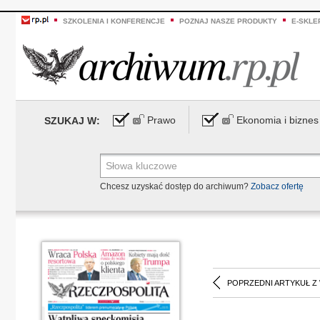
SZKOLENIA I KONFERENCJE
POZNAJ NASZE PRODUKTY
E-SKLE
Prawo
Ekonomia i biznes
SZUKAJ W:
Chcesz uzyskać dostęp do archiwum?
Zobacz ofertę
POPRZEDNI ARTYKUŁ Z