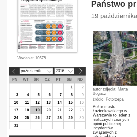
Państwo pr
19 październik
Wydanie:
10578
październik
2016
«
»
PN
WT
ŚR
CZ
PT
SB
ND
1
2
autor zdjęcia: Marta
Bogacz
3
4
5
6
7
8
9
źródło: Fotorzepa
10
11
12
13
14
15
16
Pożar mostu
17
18
19
20
21
22
23
Łazienkowskiego w
Warszawie to jeden z
24
25
26
27
28
29
30
nielicznych znanych
opinii publicznej
31
incydentów
związanych z
infrastrukturą