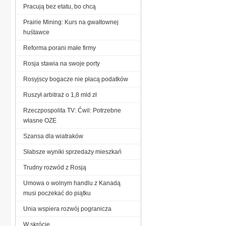
Pracują bez etatu, bo chcą
Prairie Mining: Kurs na gwałtownej
huśtawce
Reforma porani małe firmy
Rosja stawia na swoje porty
Rosyjscy bogacze nie płacą podatków
Ruszył arbitraż o 1,8 mld zł
Rzeczpospolita TV: Ćwil: Potrzebne
własne OZE
Szansa dla wiatraków
Słabsze wyniki sprzedaży mieszkań
Trudny rozwód z Rosją
Umowa o wolnym handlu z Kanadą
musi poczekać do piątku
Unia wspiera rozwój pogranicza
W skrócie