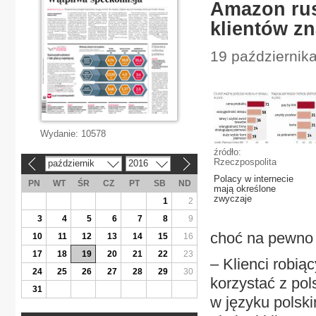
Amazon rus
klientów z
19 październik
Wydanie:
10578
źródło:
Rzeczpospolita
październik
2016
«
»
Polacy w internecie
PN
WT
ŚR
CZ
PT
SB
ND
mają określone
zwyczaje
1
2
3
4
5
6
7
8
9
choć na pewno 
10
11
12
13
14
15
16
17
18
19
20
21
22
23
– Klienci robi
24
25
26
27
28
29
30
korzystać z po
31
w języku polsk