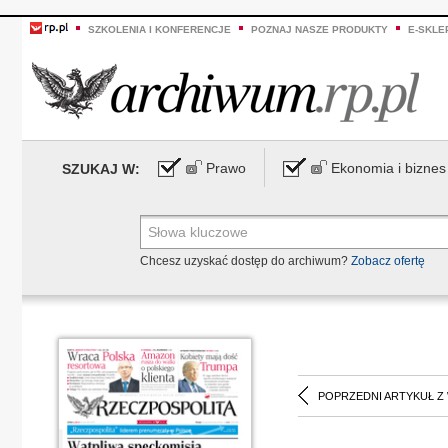
SZKOLENIA I KONFERENCJE
POZNAJ NASZE PRODUKTY
E-SKLE
Prawo
Ekonomia i biznes
SZUKAJ W:
Chcesz uzyskać dostęp do archiwum?
Zobacz ofertę
POPRZEDNI ARTYKUŁ Z