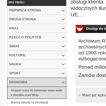
obsługi klienta
SPIS TREŚCI
widocznych tł
PIERWSZA STRONA
UE....
DRUGA STRONA
KRAJ
Dostęp do tr
RZECZ O POLITYCE
Archiwum Rz
archiwalnyc
ŚWIAT
od 1993 roku
KULTURA
wzbogacone
NAUKA
Ponad milio
SPORT
Zamów dostę
EKONOMIA
Amazon rusza do kolejnego etapu walki
Masz już wyku
o klientów znad Wisły
Branża otwarta na innowacje