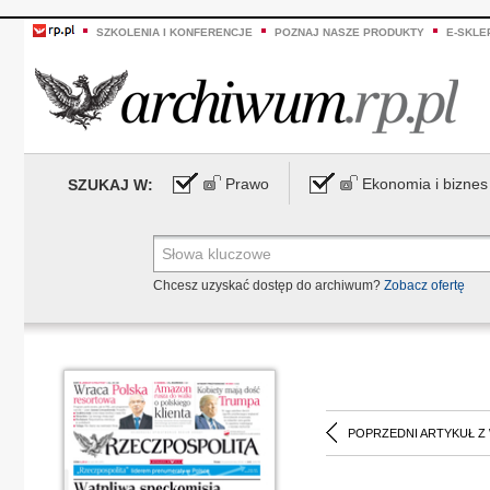
SZKOLENIA I KONFERENCJE
POZNAJ NASZE PRODUKTY
E-SKLE
Prawo
Ekonomia i biznes
SZUKAJ W:
Chcesz uzyskać dostęp do archiwum?
Zobacz ofertę
POPRZEDNI ARTYKUŁ Z