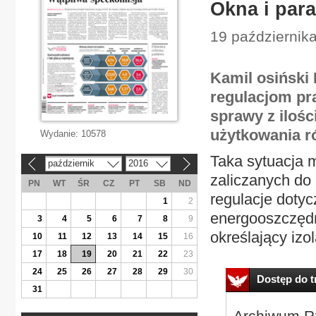
Okna i para
19 październik
Kamil osiński
regulacjom pr
sprawy z ilośc
użytkowania r
Wydanie:
10578
Taka sytuacja 
październik
2016
«
»
zaliczanych do 
PN
WT
ŚR
CZ
PT
SB
ND
regulacje doty
1
2
energooszczędn
3
4
5
6
7
8
9
określający izo
10
11
12
13
14
15
16
17
18
19
20
21
22
23
24
25
26
27
28
29
30
Dostęp do tr
31
Archiwum Rz