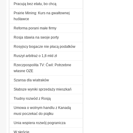
Pracują bez etatu, bo chcą
Prairie Mining: Kurs na gwałtownej
huśtawce
Reforma porani małe firmy
Rosja stawia na swoje porty
Rosyjscy bogacze nie płacą podatków
Ruszył arbitraż o 1,8 mld zł
Rzeczpospolita TV: Ćwil: Potrzebne
własne OZE
Szansa dla wiatraków
Słabsze wyniki sprzedaży mieszkań
Trudny rozwód z Rosją
Umowa o wolnym handlu z Kanadą
musi poczekać do piątku
Unia wspiera rozwój pogranicza
W skrócie