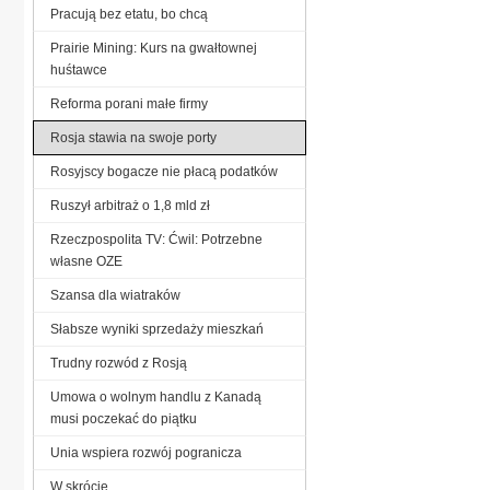
Pracują bez etatu, bo chcą
Prairie Mining: Kurs na gwałtownej
huśtawce
Reforma porani małe firmy
Rosja stawia na swoje porty
Rosyjscy bogacze nie płacą podatków
Ruszył arbitraż o 1,8 mld zł
Rzeczpospolita TV: Ćwil: Potrzebne
własne OZE
Szansa dla wiatraków
Słabsze wyniki sprzedaży mieszkań
Trudny rozwód z Rosją
Umowa o wolnym handlu z Kanadą
musi poczekać do piątku
Unia wspiera rozwój pogranicza
W skrócie