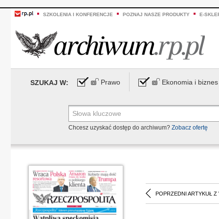
SZKOLENIA I KONFERENCJE
POZNAJ NASZE PRODUKTY
E-SKLE
Prawo
Ekonomia i biznes
SZUKAJ W:
Chcesz uzyskać dostęp do archiwum?
Zobacz ofertę
POPRZEDNI ARTYKUŁ Z