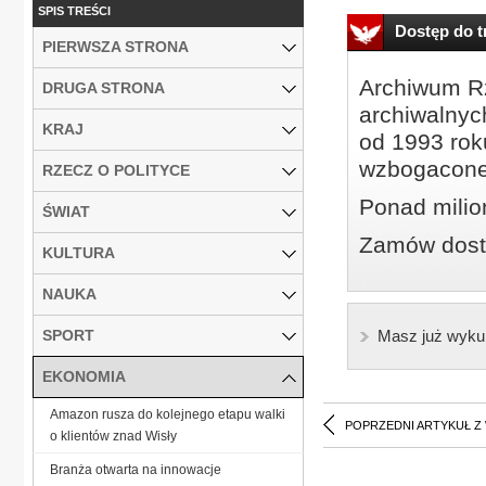
SPIS TREŚCI
Dostęp do tr
PIERWSZA STRONA
Archiwum Rz
DRUGA STRONA
archiwalnyc
KRAJ
od 1993 roku
wzbogacone
RZECZ O POLITYCE
Ponad milio
ŚWIAT
Zamów dostę
KULTURA
NAUKA
SPORT
Masz już wyku
EKONOMIA
Amazon rusza do kolejnego etapu walki
POPRZEDNI ARTYKUŁ Z
o klientów znad Wisły
Branża otwarta na innowacje