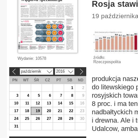
Rosja stawi
19 październik
źródło:
Wydanie:
10578
Rzeczpospolita
październik
2016
«
»
produkcja nasze
PN
WT
ŚR
CZ
PT
SB
ND
do litewskiego 
1
2
rosyjskich towa
3
4
5
6
7
8
9
8 proc. i ma te
10
11
12
13
14
15
16
nadbałtyckich 
17
18
19
20
21
22
23
24
25
26
27
28
29
30
i drewna. Ale i
31
Udalcow, ambas