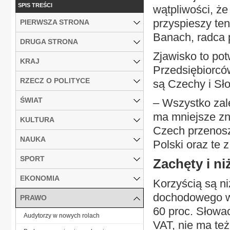
SPIS TREŚCI
wątpliwości, ż
przyspieszy ten
PIERWSZA STRONA
Banach, radca p
DRUGA STRONA
Zjawisko to po
KRAJ
Przedsiębiorcó
RZECZ O POLITYCE
są Czechy i Sło
ŚWIAT
– Wszystko zal
ma mniejsze zn
KULTURA
Czech przenosz
NAUKA
Polski oraz te 
SPORT
Zachęty i ni
EKONOMIA
Korzyścią są n
dochodowego wy
PRAWO
60 proc. Słowac
Audytorzy w nowych rolach
VAT, nie ma te