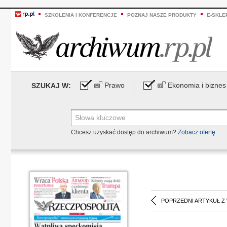
SZKOLENIA I KONFERENCJE
POZNAJ NASZE PRODUKTY
E-SKLE
Prawo
Ekonomia i biznes
SZUKAJ W:
Chcesz uzyskać dostęp do archiwum?
Zobacz ofertę
POPRZEDNI ARTYKUŁ Z