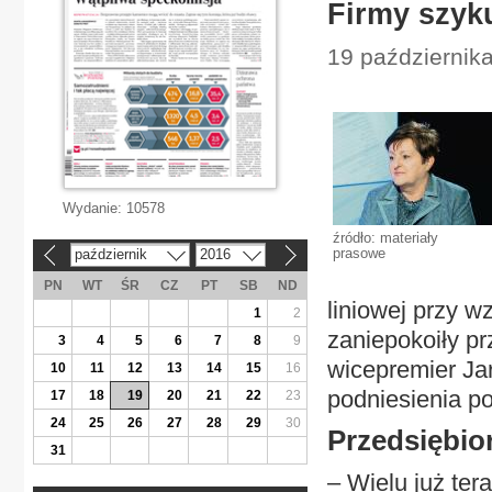
Firmy szyku
19 październik
Wydanie:
10578
źródło: materiały
prasowe
październik
2016
«
»
PN
WT
ŚR
CZ
PT
SB
ND
liniowej przy w
1
2
zaniepokoiły pr
3
4
5
6
7
8
9
wicepremier Ja
10
11
12
13
14
15
16
podniesienia po
17
18
19
20
21
22
23
24
25
26
27
28
29
30
Przedsiębio
31
– Wielu już ter