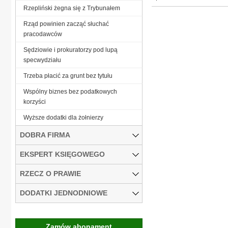
Rzepliński żegna się z Trybunałem
Rząd powinien zacząć słuchać
pracodawców
Sędziowie i prokuratorzy pod lupą
specwydziału
Trzeba płacić za grunt bez tytułu
Wspólny biznes bez podatkowych
korzyści
Wyższe dodatki dla żołnierzy
DOBRA FIRMA
EKSPERT KSIĘGOWEGO
RZECZ O PRAWIE
DODATKI JEDNODNIOWE
Zamów abonament