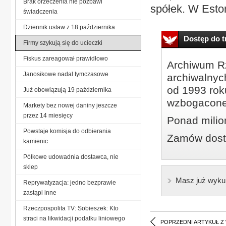
Brak orzeczenia nie pozbawi
spółek. W Estoni
świadczenia
Dziennik ustaw z 18 października
Dostęp do tr
Firmy szykują się do ucieczki
Fiskus zareagował prawidłowo
Archiwum Rz
Janosikowe nadal tymczasowe
archiwalnyc
od 1993 roku
Już obowiązują 19 października
wzbogacone
Markety bez nowej daniny jeszcze
przez 14 miesięcy
Ponad milio
Powstaje komisja do odbierania
Zamów dostę
kamienic
Półkowe udowadnia dostawca, nie
sklep
Masz już wyku
Reprywatyzacja: jedno bezprawie
zastąpi inne
Rzeczpospolita TV: Sobieszek: Kto
straci na likwidacji podatku liniowego
POPRZEDNI ARTYKUŁ Z