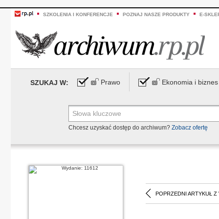
SZKOLENIA I KONFERENCJE
POZNAJ NASZE PRODUKTY
E-SKLE
Prawo
Ekonomia i biznes
SZUKAJ W:
Chcesz uzyskać dostęp do archiwum?
Zobacz ofertę
POPRZEDNI ARTYKUŁ Z