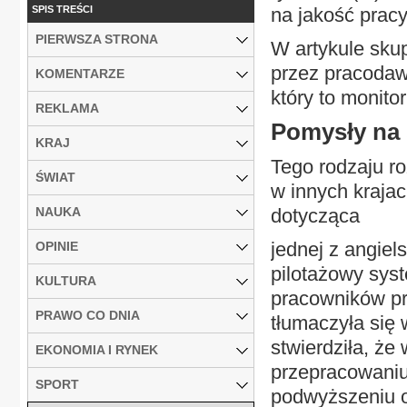
SPIS TREŚCI
na jakość pracy
PIERWSZA STRONA
W artykule sku
przez pracodaw
KOMENTARZE
który to monito
REKLAMA
Pomysły na ś
KRAJ
Tego rodzaju r
ŚWIAT
w innych krajac
NAUKA
dotycząca
jednej z angiel
OPINIE
pilotażowy sys
KULTURA
pracowników prz
PRAWO CO DNIA
tłumaczyła się 
stwierdziła, ż
EKONOMIA I RYNEK
przepracowaniu
SPORT
podwyższeniu o