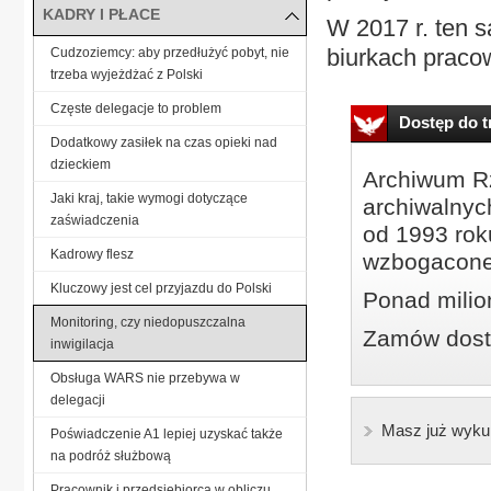
KADRY I PŁACE
W 2017 r. ten 
biurkach praco
Cudzoziemcy: aby przedłużyć pobyt, nie
trzeba wyjeżdżać z Polski
Częste delegacje to problem
Dostęp do tr
Dodatkowy zasiłek na czas opieki nad
dzieckiem
Archiwum Rz
Jaki kraj, takie wymogi dotyczące
archiwalnyc
zaświadczenia
od 1993 roku
Kadrowy flesz
wzbogacone
Kluczowy jest cel przyjazdu do Polski
Ponad milio
Monitoring, czy niedopuszczalna
Zamów dostę
inwigilacja
Obsługa WARS nie przebywa w
delegacji
Masz już wyku
Poświadczenie A1 lepiej uzyskać także
na podróż służbową
Pracownik i przedsiębiorca w obliczu