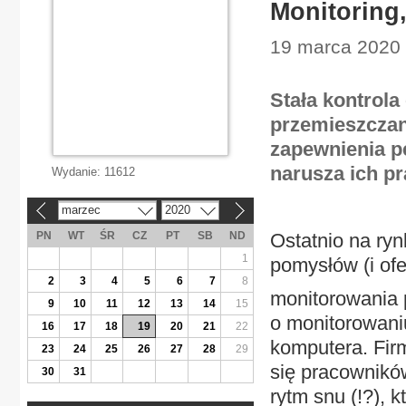
Monitoring,
19 marca 2020 |
Stała kontrol
przemieszczani
zapewnienia p
narusza ich p
Wydanie:
11612
marzec
2020
«
»
PN
WT
ŚR
CZ
PT
SB
ND
Ostatnio na ryn
1
pomysłów (i ofe
2
3
4
5
6
7
8
monitorowania 
9
10
11
12
13
14
15
o monitorowaniu
16
17
18
19
20
21
22
komputera. Fir
23
24
25
26
27
28
29
się pracowników
30
31
rytm snu (!?), 