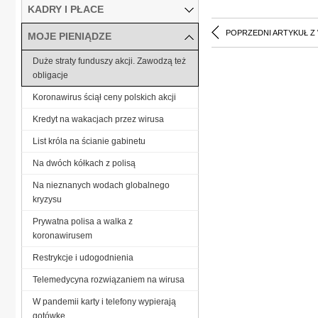
KADRY I PŁACE
POPRZEDNI ARTYKUŁ Z
MOJE PIENIĄDZE
Duże straty funduszy akcji. Zawodzą też
obligacje
Koronawirus ściął ceny polskich akcji
Kredyt na wakacjach przez wirusa
List króla na ścianie gabinetu
Na dwóch kółkach z polisą
Na nieznanych wodach globalnego
kryzysu
Prywatna polisa a walka z
koronawirusem
Restrykcje i udogodnienia
Telemedycyna rozwiązaniem na wirusa
W pandemii karty i telefony wypierają
gotówkę