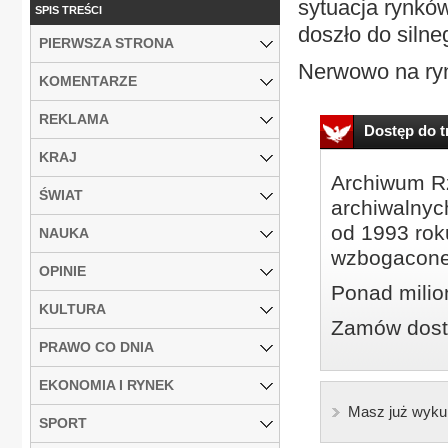
sytuacja rynkó
SPIS TREŚCI
doszło do silne
PIERWSZA STRONA
Nerwowo na rynk
KOMENTARZE
REKLAMA
Dostęp do tr
KRAJ
Archiwum Rz
ŚWIAT
archiwalnyc
od 1993 roku
NAUKA
wzbogacone
OPINIE
Ponad milio
KULTURA
Zamów dostę
PRAWO CO DNIA
EKONOMIA I RYNEK
Masz już wyku
SPORT