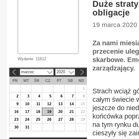
Duże straty
obligacje
19 marca 2020 |
Za nami miesi
przecenie uleg
skarbowe. Emo
Wydanie:
11612
zarządzający.
marzec
2020
«
»
PN
WT
ŚR
CZ
PT
SB
ND
1
Strach wciąż g
2
3
4
5
6
7
8
całym świecie w
9
10
11
12
13
14
15
jeszcze do nied
16
17
18
19
20
21
22
końcówka poprz
23
24
25
26
27
28
29
na tym rynku d
30
31
cieszyły się za