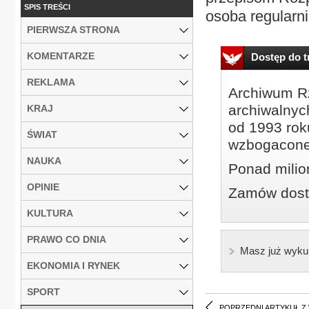
SPIS TREŚCI
osoba regularn
PIERWSZA STRONA
KOMENTARZE
Dostęp do tr
REKLAMA
Archiwum Rz
archiwalnyc
KRAJ
od 1993 roku
ŚWIAT
wzbogacone
NAUKA
Ponad milio
OPINIE
Zamów dostę
KULTURA
PRAWO CO DNIA
Masz już wyku
EKONOMIA I RYNEK
SPORT
POPRZEDNI ARTYKUŁ Z