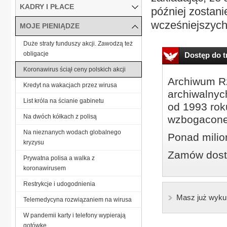
KADRY I PŁACE
później zostan
wcześniejszych.
MOJE PIENIĄDZE
Duże straty funduszy akcji. Zawodzą też
obligacje
Dostęp do tr
Koronawirus ściął ceny polskich akcji
Archiwum Rz
Kredyt na wakacjach przez wirusa
archiwalnyc
List króla na ścianie gabinetu
od 1993 roku
Na dwóch kółkach z polisą
wzbogacone
Na nieznanych wodach globalnego
Ponad milio
kryzysu
Zamów dostę
Prywatna polisa a walka z
koronawirusem
Restrykcje i udogodnienia
Masz już wyku
Telemedycyna rozwiązaniem na wirusa
W pandemii karty i telefony wypierają
gotówkę