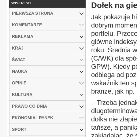
Dołek na gie
SPIS TREŚCI
PIERWSZA STRONA
Jak pokazuje h
dobrym momente
KOMENTARZE
portfelu. Przec
REKLAMA
główne indeksy
KRAJ
roku. Średnia 
(C/WK) dla spó
ŚWIAT
GPW). Kiedy po
NAUKA
odbiega od poz
wskaźnik ten s
OPINIE
branże, jak np.
KULTURA
– Trzeba jedna
PRAWO CO DNIA
długoterminową
EKONOMIA I RYNEK
dołka nie złapi
tańsze, a panik
SPORT
zakładając, że