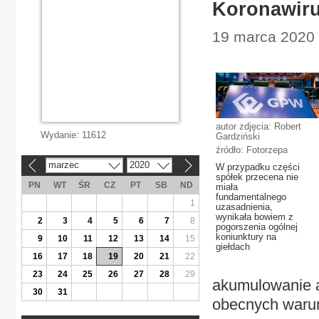
Koronawirus
19 marca 2020 
autor zdjęcia: Robert
Wydanie:
11612
Gardziński
źródło: Fotorzepa
marzec
2020
W przypadku części
«
»
spółek przecena nie
PN
WT
ŚR
CZ
PT
SB
ND
miała
fundamentalnego
1
uzasadnienia,
wynikała bowiem z
2
3
4
5
6
7
8
pogorszenia ogólnej
koniunktury na
9
10
11
12
13
14
15
giełdach
16
17
18
19
20
21
22
23
24
25
26
27
28
29
akumulowanie ak
30
31
obecnych waru