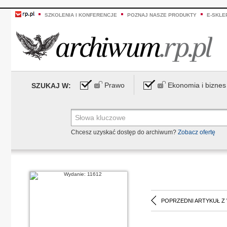
SZKOLENIA I KONFERENCJE
POZNAJ NASZE PRODUKTY
E-SKLE
Prawo
Ekonomia i biznes
SZUKAJ W:
Chcesz uzyskać dostęp do archiwum?
Zobacz ofertę
POPRZEDNI ARTYKUŁ Z