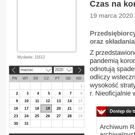
Czas na ko
19 marca 2020 
Przedsiębiorc
oraz składani
Z przedstawion
Wydanie:
11612
pandemią koron
odnotują spade
marzec
2020
«
»
odliczy wstecz
PN
WT
ŚR
CZ
PT
SB
ND
wysokość straty
1
r. Nieoficjalnie
2
3
4
5
6
7
8
9
10
11
12
13
14
15
16
17
18
19
20
21
22
Dostęp do tr
23
24
25
26
27
28
29
30
31
Archiwum Rz
archiwalnyc