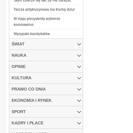
Sejm zbierze się tak, by nie zarażać
Tarcza antykryzysowa ma trochę dziur
W maju prezydenta wybierze
koronawirus
Wysypało kandydatów
ŚWIAT
NAUKA
OPINIE
KULTURA
PRAWO CO DNIA
EKONOMIA I RYNEK
SPORT
KADRY I PŁACE