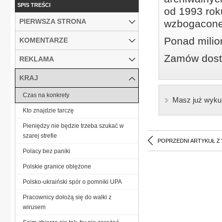
SPIS TREŚCI
od 1993 roku
PIERWSZA STRONA
wzbogacone
Ponad milio
KOMENTARZE
Zamów dostę
REKLAMA
KRAJ
Czas na konkrety
Masz już wyku
Kto znajdzie tarczę
Pieniędzy nie będzie trzeba szukać w
szarej strefie
POPRZEDNI ARTYKUŁ Z
Polacy bez paniki
Polskie granice oblężone
Polsko-ukraiński spór o pomniki UPA
Pracownicy dołożą się do walki z
wirusem