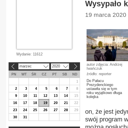
Wysypało 
19 marca 2020 |
Wydanie:
11612
autor zdjęcia: Andrzej
marzec
2020
«
»
Iwańczuk
źródło: reporter
PN
WT
ŚR
CZ
PT
SB
ND
Do Pałacu
1
Prezydenckiego
2
3
4
5
6
7
8
ustawiła się w tym
roku wyjątkowo długa
9
10
11
12
13
14
15
kolejka
16
17
18
19
20
21
22
23
24
25
26
27
28
29
on, że jest jed
30
31
swój program w
można posłuch