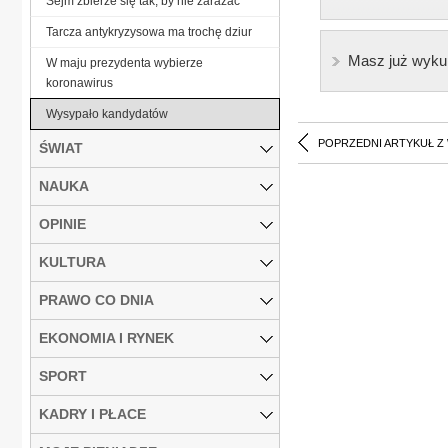
Sejm zbierze się tak, by nie zarażać
Tarcza antykryzysowa ma trochę dziur
Masz już wyku
W maju prezydenta wybierze
koronawirus
Wysypało kandydatów
POPRZEDNI ARTYKUŁ Z
ŚWIAT
NAUKA
OPINIE
KULTURA
PRAWO CO DNIA
EKONOMIA I RYNEK
SPORT
KADRY I PŁACE