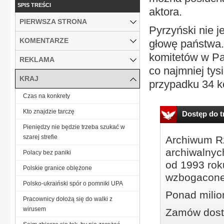
SPIS TREŚCI
aktora.
PIERWSZA STRONA
Pyrzyński nie 
KOMENTARZE
głowę państwa.
komitetów w Pa
REKLAMA
co najmniej tys
KRAJ
przypadku 34 ko
Czas na konkrety
Kto znajdzie tarczę
Dostęp do tr
Pieniędzy nie będzie trzeba szukać w
szarej strefie
Archiwum Rz
archiwalnyc
Polacy bez paniki
od 1993 roku
Polskie granice oblężone
wzbogacone
Polsko-ukraiński spór o pomniki UPA
Ponad milio
Pracownicy dołożą się do walki z
wirusem
Zamów dostę