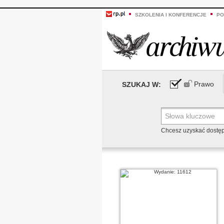
SZKOLENIA I KONFERENCJE
PO
Prawo
SZUKAJ W:
Chcesz uzyskać dostę