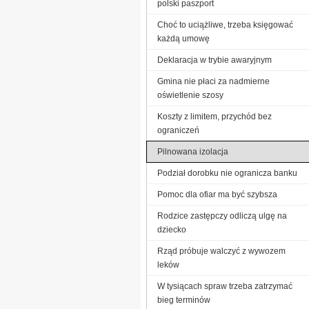
polski paszport
Choć to uciążliwe, trzeba księgować
każdą umowę
Deklaracja w trybie awaryjnym
Gmina nie płaci za nadmierne
oświetlenie szosy
Koszty z limitem, przychód bez
ograniczeń
Pilnowana izolacja
Podział dorobku nie ogranicza banku
Pomoc dla ofiar ma być szybsza
Rodzice zastępczy odliczą ulgę na
dziecko
Rząd próbuje walczyć z wywozem
leków
W tysiącach spraw trzeba zatrzymać
bieg terminów