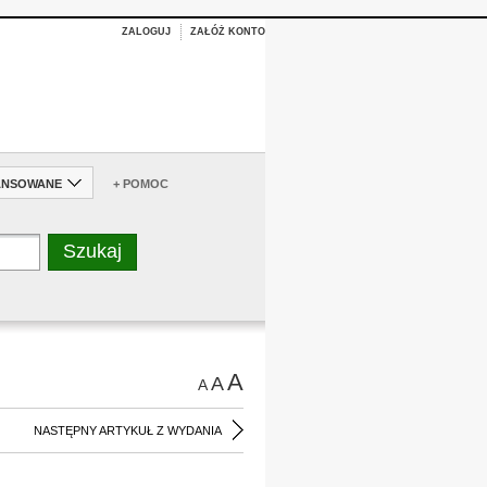
ZALOGUJ
ZAŁÓŻ KONTO
ANSOWANE
+ POMOC
A
A
A
NASTĘPNY ARTYKUŁ Z WYDANIA