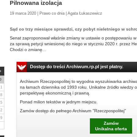
Pilnowana izolacja
19 marca 2020 | Prawo co dnia | Agata Łukaszewicz
Sąd co trzy miesiące sprawdzi, czy pobyt nieletniego w schr
Senat zaproponował właśnie zmiany w ustawie o postępowaniu w s
za sprawą petycji wniesionej do niego w styczniu 2020 r. przez H
Chodzi o zmianę...
Dostęp do treści Archiwum.rp.pl jest płatny.
D
Archiwum Rzeczpospolitej to wygodna wyszukiwarka archiw
na łamach dziennika od 1993 roku. Unikalne źródło wiedzy o
1
perspektywę ekonomiczną i prawną.
8
Ponad milion tekstów w jednym miejscu.
15
22
Zamów dostęp do pełnego Archiwum "Rzeczpospolitej"
29
Zamów
Unikalna oferta