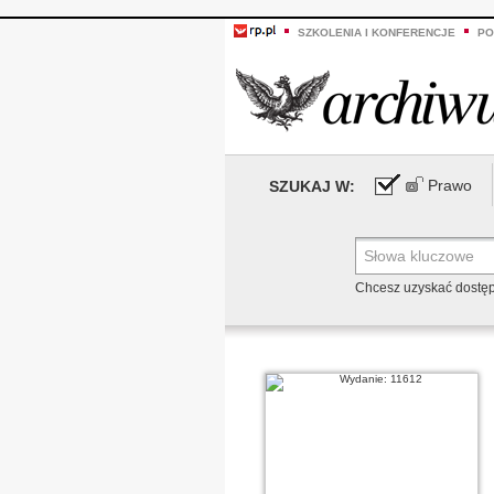
SZKOLENIA I KONFERENCJE
PO
Prawo
SZUKAJ W:
Chcesz uzyskać dostę