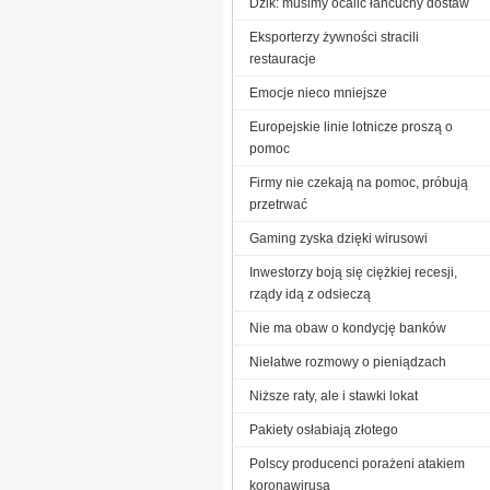
Dzik: musimy ocalić łańcuchy dostaw
Eksporterzy żywności stracili
restauracje
Emocje nieco mniejsze
Europejskie linie lotnicze proszą o
pomoc
Firmy nie czekają na pomoc, próbują
przetrwać
Gaming zyska dzięki wirusowi
Inwestorzy boją się ciężkiej recesji,
rządy idą z odsieczą
Nie ma obaw o kondycję banków
Niełatwe rozmowy o pieniądzach
Niższe raty, ale i stawki lokat
Pakiety osłabiają złotego
Polscy producenci porażeni atakiem
koronawirusa