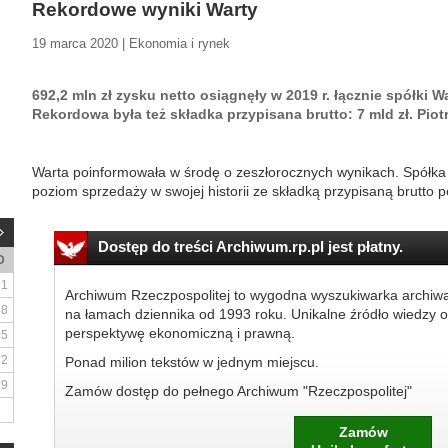
Rekordowe wyniki Warty
19 marca 2020 | Ekonomia i rynek
692,2 mln zł zysku netto osiągnęły w 2019 r. łącznie spółki 
Rekordowa była też składka przypisana brutto: 7 mld zł. Piot
Warta poinformowała w środę o zeszłorocznych wynikach. Spółka
poziom sprzedaży w swojej historii ze składką przypisaną brutto po
Dostęp do treści Archiwum.rp.pl jest płatny.
D
1
Archiwum Rzeczpospolitej to wygodna wyszukiwarka archiw
8
na łamach dziennika od 1993 roku. Unikalne źródło wiedzy o
perspektywę ekonomiczną i prawną.
15
22
Ponad milion tekstów w jednym miejscu.
29
Zamów dostęp do pełnego Archiwum "Rzeczpospolitej"
Zamów