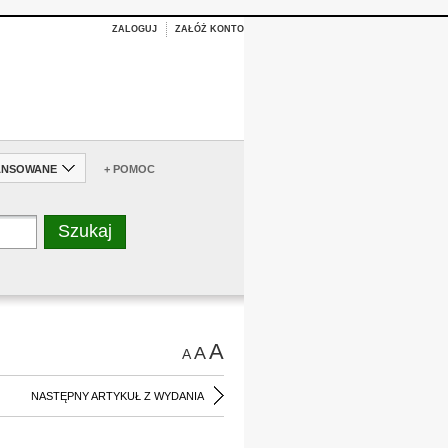
ZALOGUJ
ZAŁÓŻ KONTO
ANSOWANE
+ POMOC
A
A
A
NASTĘPNY ARTYKUŁ Z WYDANIA