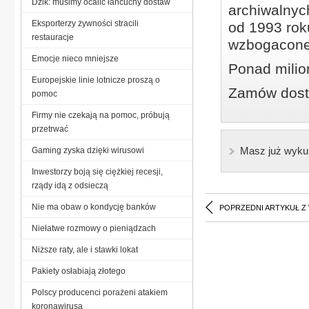
Dzik: musimy ocalić łańcuchy dostaw
archiwalnyc
Eksporterzy żywności stracili
od 1993 roku
restauracje
wzbogacone
Emocje nieco mniejsze
Ponad milio
Europejskie linie lotnicze proszą o
Zamów dostę
pomoc
Firmy nie czekają na pomoc, próbują
przetrwać
Masz już wyku
Gaming zyska dzięki wirusowi
Inwestorzy boją się ciężkiej recesji,
rządy idą z odsieczą
Nie ma obaw o kondycję banków
POPRZEDNI ARTYKUŁ Z
Niełatwe rozmowy o pieniądzach
Niższe raty, ale i stawki lokat
Pakiety osłabiają złotego
Polscy producenci porażeni atakiem
koronawirusa