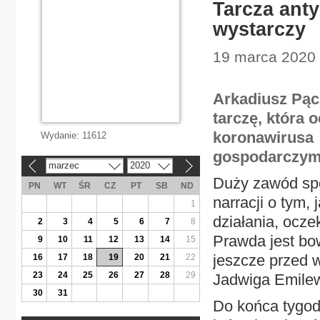
Tarcza ant
wystarczy
19 marca 2020 
Arkadiusz Pąc
tarczę, która 
koronawirusa
Wydanie:
11612
gospodarczym
marzec
2020
«
»
Duży zawód spo
PN
WT
ŚR
CZ
PT
SB
ND
narracji o tym,
1
działania, ocze
2
3
4
5
6
7
8
Prawda jest bo
9
10
11
12
13
14
15
jeszcze przed 
16
17
18
19
20
21
22
23
24
25
26
27
28
29
Jadwiga Emilew
30
31
Do końca tygod