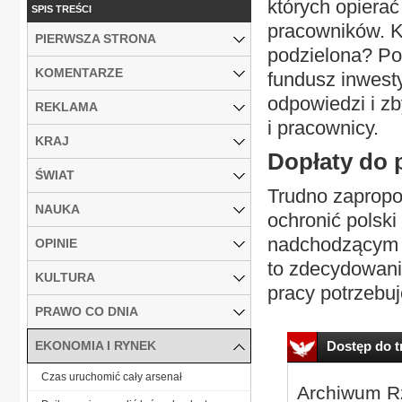
których opierać
SPIS TREŚCI
pracowników. Kw
PIERWSZA STRONA
podzielona? Poz
KOMENTARZE
fundusz inwest
odpowiedzi i zb
REKLAMA
i pracownicy.
KRAJ
Dopłaty do p
ŚWIAT
Trudno zapropo
NAUKA
ochronić polski
nadchodzącym 
OPINIE
to zdecydowanie
KULTURA
pracy potrzebuj
PRAWO CO DNIA
EKONOMIA I RYNEK
Dostęp do tr
Czas uruchomić cały arsenał
Archiwum Rz