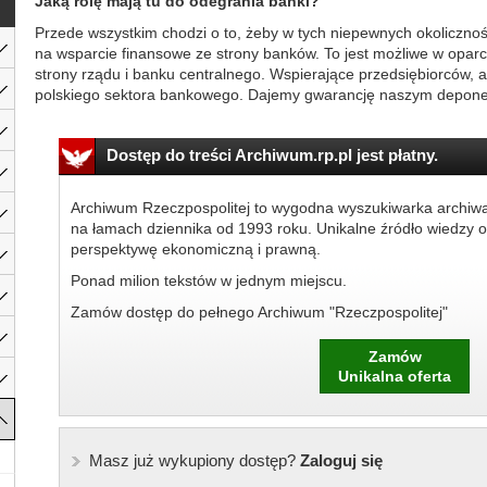
Jaką rolę mają tu do odegrania banki?
Przede wszystkim chodzi o to, żeby w tych niepewnych okolicznośc
na wsparcie finansowe ze strony banków. To jest możliwe w oparci
strony rządu i banku centralnego. Wspierające przedsiębiorców, a
polskiego sektora bankowego. Dajemy gwarancję naszym deponen
Dostęp do treści Archiwum.rp.pl jest płatny.
Archiwum Rzeczpospolitej to wygodna wyszukiwarka archiw
na łamach dziennika od 1993 roku. Unikalne źródło wiedzy o
perspektywę ekonomiczną i prawną.
Ponad milion tekstów w jednym miejscu.
Zamów dostęp do pełnego Archiwum "Rzeczpospolitej"
Zamów
Unikalna oferta
Masz już wykupiony dostęp?
Zaloguj się