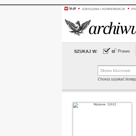
SZKOLENIA I KONFERENCJE
PO
Prawo
SZUKAJ W:
Chcesz uzyskać dostę