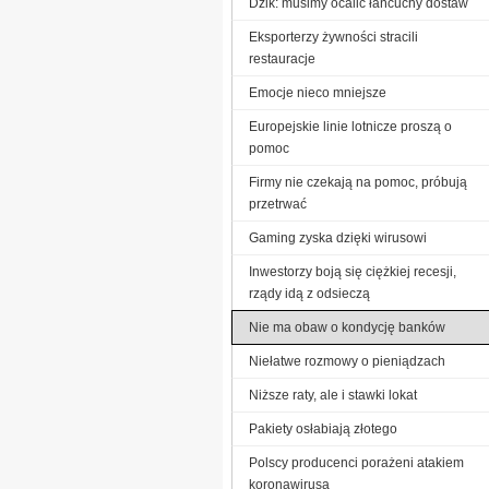
Dzik: musimy ocalić łańcuchy dostaw
Eksporterzy żywności stracili
restauracje
Emocje nieco mniejsze
Europejskie linie lotnicze proszą o
pomoc
Firmy nie czekają na pomoc, próbują
przetrwać
Gaming zyska dzięki wirusowi
Inwestorzy boją się ciężkiej recesji,
rządy idą z odsieczą
Nie ma obaw o kondycję banków
Niełatwe rozmowy o pieniądzach
Niższe raty, ale i stawki lokat
Pakiety osłabiają złotego
Polscy producenci porażeni atakiem
koronawirusa