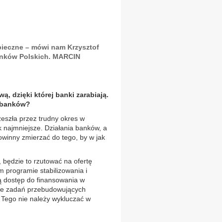
pieczne – mówi nam Krzysztof
Banków Polskich. MARCIN
, dzięki której banki zarabiają.
h banków?
zeszła przez trudny okres w
ak najmniejsze. Działania banków, a
owinny zmierzać do tego, by w jak
, będzie to rzutować na ofertę
 programie stabilizowania i
ią dostęp do finansowania w
nie zadań przebudowujących
. Tego nie należy wykluczać w