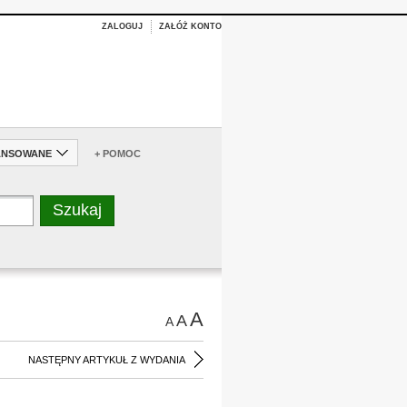
ZALOGUJ
ZAŁÓŻ KONTO
ANSOWANE
+ POMOC
A
A
A
NASTĘPNY ARTYKUŁ Z WYDANIA