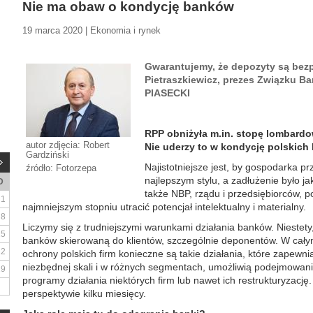
Nie ma obaw o kondycję banków
19 marca 2020 | Ekonomia i rynek
Gwarantujemy, że depozyty są bez
Pietraszkiewicz, prezes Związku 
PIASECKI
RPP obniżyła m.in. stopę lombardową
autor zdjęcia: Robert
Nie uderzy to w kondycję polskic
Gardziński
Najistotniejsze jest, by gospodarka pr
źródło: Fotorzepa
najlepszym stylu, a zadłużenie było j
D
także NBP, rządu i przedsiębiorców, p
1
najmniejszym stopniu utracić potencjał intelektualny i materialny.
8
Liczymy się z trudniejszymi warunkami działania banków. Niestety
15
banków skierowaną do klientów, szczególnie deponentów. W całym
22
ochrony polskich firm konieczne są takie działania, które zapewn
niezbędnej skali i w różnych segmentach, umożliwią podejmowa
29
programy działania niektórych firm lub nawet ich restrukturyzację
perspektywie kilku miesięcy.