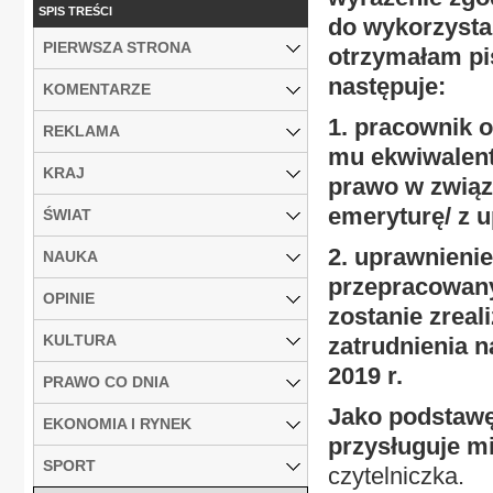
SPIS TREŚCI
do wykorzystan
PIERWSZA STRONA
otrzymałam pis
następuje:
KOMENTARZE
1. pracownik 
REKLAMA
mu ekwiwalent
KRAJ
prawo w związ
emeryturę/ z u
ŚWIAT
2. uprawnienie
NAUKA
przepracowany 
OPINIE
zostanie zreal
KULTURA
zatrudnienia n
2019 r.
PRAWO CO DNIA
Jako podstawę 
EKONOMIA I RYNEK
przysługuje mi
SPORT
czytelniczka.