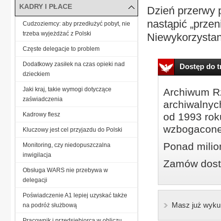
KADRY I PŁACE
Dzień przerwy
nastąpić „przen
Cudzoziemcy: aby przedłużyć pobyt, nie
trzeba wyjeżdżać z Polski
Niewykorzystany
Częste delegacje to problem
Dodatkowy zasiłek na czas opieki nad
Dostęp do tr
dzieckiem
Jaki kraj, takie wymogi dotyczące
Archiwum Rz
zaświadczenia
archiwalnyc
Kadrowy flesz
od 1993 roku
wzbogacone
Kluczowy jest cel przyjazdu do Polski
Ponad milio
Monitoring, czy niedopuszczalna
inwigilacja
Zamów dostę
Obsługa WARS nie przebywa w
delegacji
Poświadczenie A1 lepiej uzyskać także
Masz już wyku
na podróż służbową
Pracownik i przedsiębiorca w obliczu