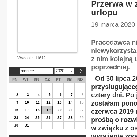
Przerwa w 
urlopu
19 marca 2020 |
Pracodawca ni
niewykorzysta
z nim kolejną
Wydanie:
11612
poprzedniej.
marzec
2020
«
»
-
Od 30 lipca 2
PN
WT
ŚR
CZ
PT
SB
ND
przysługująceg
1
cztery dni. Po 
2
3
4
5
6
7
8
zostałam pono
9
10
11
12
13
14
15
czerwca 2019 
16
17
18
19
20
21
22
23
24
25
26
27
28
29
prośbą o rozwi
30
31
w związku z o
wyrażenie zgo