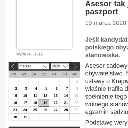
Asesor tak 
paszport
19 marca 2020 
Jeśli kandyda
polskiego oby
stanowiska.
Wydanie:
11612
Asesor sądowy 
marzec
2020
«
»
obywatelstwo. N
PN
WT
ŚR
CZ
PT
SB
ND
ustawy o Krajow
1
właśnie trafiła
2
3
4
5
6
7
8
spełnienie teg
9
10
11
12
13
14
15
wolnego stanowi
16
17
18
19
20
21
22
23
24
25
26
27
28
29
egzamin sędziow
30
31
Podstawę weryf