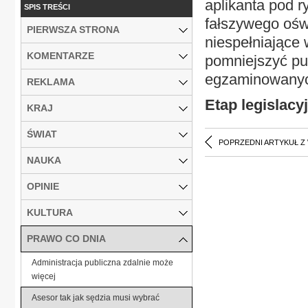
aplikanta pod r
SPIS TREŚCI
fałszywego ośw
PIERWSZA STRONA
niespełniające
KOMENTARZE
pomniejszyć pu
egzaminowanyc
REKLAMA
Etap legislac
KRAJ
ŚWIAT
POPRZEDNI ARTYKUŁ Z
NAUKA
OPINIE
KULTURA
PRAWO CO DNIA
Administracja publiczna zdalnie może
więcej
Asesor tak jak sędzia musi wybrać