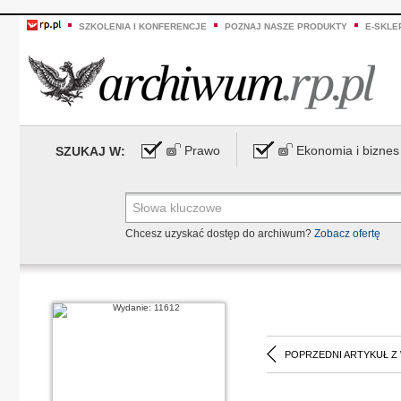
SZKOLENIA I KONFERENCJE
POZNAJ NASZE PRODUKTY
E-SKLE
Prawo
Ekonomia i biznes
SZUKAJ W:
Chcesz uzyskać dostęp do archiwum?
Zobacz ofertę
POPRZEDNI ARTYKUŁ Z