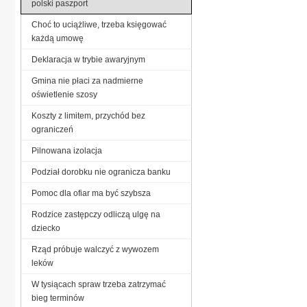
polski paszport
Choć to uciążliwe, trzeba księgować
każdą umowę
Deklaracja w trybie awaryjnym
Gmina nie płaci za nadmierne
oświetlenie szosy
Koszty z limitem, przychód bez
ograniczeń
Pilnowana izolacja
Podział dorobku nie ogranicza banku
Pomoc dla ofiar ma być szybsza
Rodzice zastępczy odliczą ulgę na
dziecko
Rząd próbuje walczyć z wywozem
leków
W tysiącach spraw trzeba zatrzymać
bieg terminów