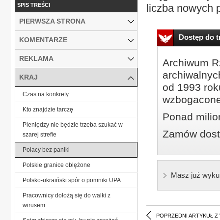
SPIS TREŚCI
liczba nowych 
PIERWSZA STRONA
Dostęp do tr
KOMENTARZE
REKLAMA
Archiwum Rz
archiwalnyc
KRAJ
od 1993 roku
Czas na konkrety
wzbogacone
Kto znajdzie tarczę
Ponad milio
Pieniędzy nie będzie trzeba szukać w
Zamów dostę
szarej strefie
Polacy bez paniki
Polskie granice oblężone
Masz już wyku
Polsko-ukraiński spór o pomniki UPA
Pracownicy dołożą się do walki z
wirusem
POPRZEDNI ARTYKUŁ Z