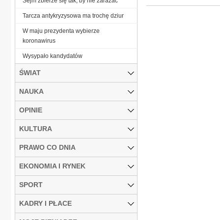
Sejm zbierze się tak, by nie zarażać
Tarcza antykryzysowa ma trochę dziur
W maju prezydenta wybierze
koronawirus
Wysypało kandydatów
ŚWIAT
NAUKA
OPINIE
KULTURA
PRAWO CO DNIA
EKONOMIA I RYNEK
SPORT
KADRY I PŁACE