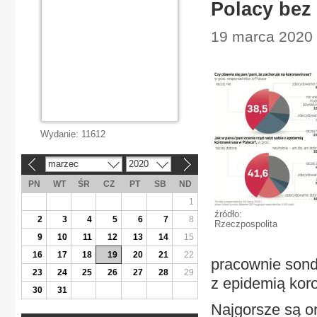
Polacy bez 
19 marca 2020 
Wydanie:
11612
marzec
2020
«
»
PN
WT
ŚR
CZ
PT
SB
ND
1
źródło:
2
3
4
5
6
7
8
Rzeczpospolita
9
10
11
12
13
14
15
16
17
18
19
20
21
22
pracownie sond
23
24
25
26
27
28
29
z epidemią kor
30
31
Najgorsze są o