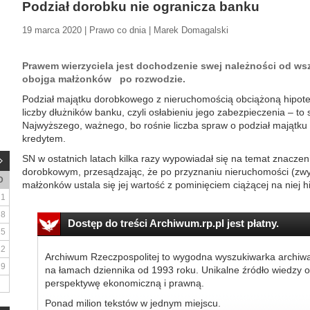
Podział dorobku nie ogranicza banku
19 marca 2020 | Prawo co dnia | Marek Domagalski
Prawem wierzyciela jest dochodzenie swej należności od ws
obojga małżonków po rozwodzie.
Podział majątku dorobkowego z nieruchomością obciążoną hipote
liczby dłużników banku, czyli osłabieniu jego zabezpieczenia – t
Najwyższego, ważnego, bo rośnie liczba spraw o podział majątku
kredytem.
SN w ostatnich latach kilka razy wypowiadał się na temat znaczen
dorobkowym, przesądzając, że po przyznaniu nieruchomości (zw
D
małżonków ustala się jej wartość z pominięciem ciążącej na niej hipo
1
8
Dostęp do treści Archiwum.rp.pl jest płatny.
15
22
Archiwum Rzeczpospolitej to wygodna wyszukiwarka archiw
29
na łamach dziennika od 1993 roku. Unikalne źródło wiedzy o
perspektywę ekonomiczną i prawną.
Ponad milion tekstów w jednym miejscu.