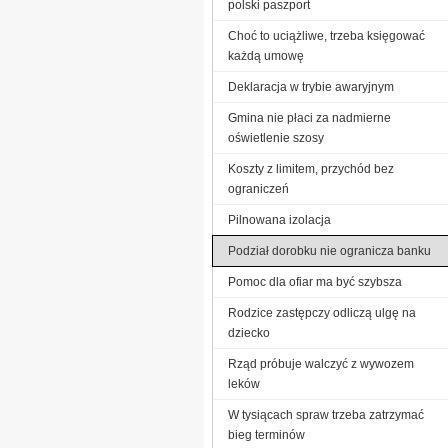
polski paszport
Choć to uciążliwe, trzeba księgować
każdą umowę
Deklaracja w trybie awaryjnym
Gmina nie płaci za nadmierne
oświetlenie szosy
Koszty z limitem, przychód bez
ograniczeń
Pilnowana izolacja
Podział dorobku nie ogranicza banku
Pomoc dla ofiar ma być szybsza
Rodzice zastępczy odliczą ulgę na
dziecko
Rząd próbuje walczyć z wywozem
leków
W tysiącach spraw trzeba zatrzymać
bieg terminów