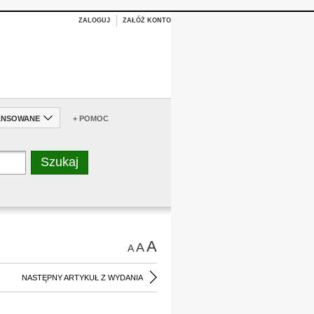
ZALOGUJ
ZAŁÓŻ KONTO
ANSOWANE
+ POMOC
A
A
A
NASTĘPNY ARTYKUŁ Z WYDANIA