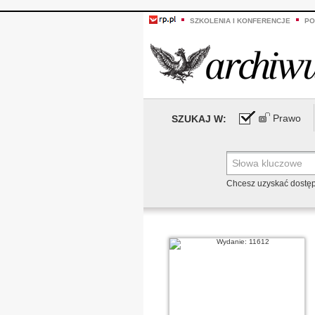
SZKOLENIA I KONFERENCJE
PO
Prawo
SZUKAJ W:
Chcesz uzyskać dostę