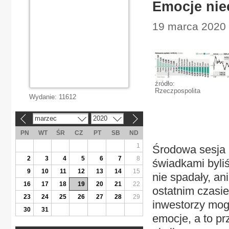
Emocje nie
19 marca 2020 
źródło:
Rzeczpospolita
Wydanie:
11612
marzec
2020
«
»
PN
WT
ŚR
CZ
PT
SB
ND
1
Środowa sesja 
2
3
4
5
6
7
8
świadkami byli
9
10
11
12
13
14
15
nie spadały, an
16
17
18
19
20
21
22
ostatnim czasie 
23
24
25
26
27
28
29
inwestorzy mog
30
31
emocje, a to pr