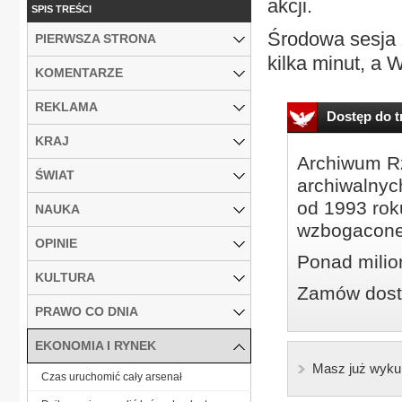
akcji.
SPIS TREŚCI
Środowa sesja 
PIERWSZA STRONA
kilka minut, a 
KOMENTARZE
REKLAMA
Dostęp do tr
KRAJ
Archiwum Rz
ŚWIAT
archiwalnyc
od 1993 roku
NAUKA
wzbogacone
OPINIE
Ponad milio
KULTURA
Zamów dostę
PRAWO CO DNIA
EKONOMIA I RYNEK
Masz już wyku
Czas uruchomić cały arsenał