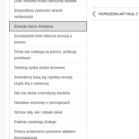
Dzik: musimy ocalić łańcuchy dostaw
Eksporterzy żywności stracili
POPRZEDNI ARTYKUŁ Z
restauracje
Emocje nieco mniejsze
Europejskie linie lotnicze proszą o
pomoc
Firmy nie czekają na pomoc, próbują
przetrwać
Gaming zyska dzięki wirusowi
Inwestorzy boją się ciężkiej recesji,
rządy idą z odsieczą
Nie ma obaw o kondycję banków
Niełatwe rozmowy o pieniądzach
Niższe raty, ale i stawki lokat
Pakiety osłabiają złotego
Polscy producenci porażeni atakiem
koronawirusa