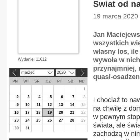
Świat od n
19 marca 2020 
Jan Maciejews
wszystkich wię
własny los, il
wywoła w nich 
Wydanie:
11612
przynajmniej, 
marzec
2020
«
»
quasi-osadzeni
PN
WT
ŚR
CZ
PT
SB
ND
1
2
3
4
5
6
7
8
I chociaż to n
9
10
11
12
13
14
15
na chwilę z dom
16
17
18
19
20
21
22
w pewnym stopn
23
24
25
26
27
28
29
świata, ale św
30
31
zachodzą w nim