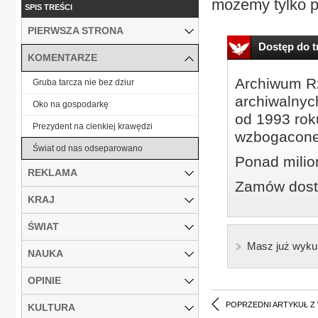
możemy tylko p
SPIS TREŚCI
PIERWSZA STRONA
Dostęp do tr
KOMENTARZE
Archiwum Rz
Gruba tarcza nie bez dziur
archiwalnyc
Oko na gospodarkę
od 1993 roku
Prezydent na cienkiej krawędzi
wzbogacone
Świat od nas odseparowano
Ponad milio
REKLAMA
Zamów dostę
KRAJ
ŚWIAT
Masz już wyku
NAUKA
OPINIE
POPRZEDNI ARTYKUŁ Z
KULTURA