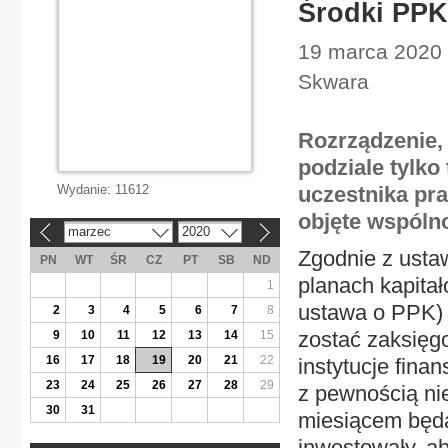
Środki PPK
19 marca 2020 
Skwara
Rozrządzenie,
podziale tylk
Wydanie:
11612
uczestnika pra
objęte wspóln
marzec
2020
«
»
Zgodnie z usta
PN
WT
ŚR
CZ
PT
SB
ND
planach kapitał
1
ustawa o PPK) 
2
3
4
5
6
7
8
zostać zaksię
9
10
11
12
13
14
15
16
17
18
19
20
21
22
instytucje fina
23
24
25
26
27
28
29
z pewnością ni
30
31
miesiącem będą
inwestowały, a