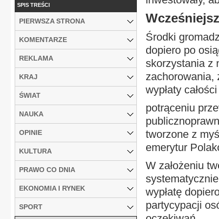
SPIS TREŚCI
Wcześniejsz
PIERWSZA STRONA
Środki gromadz
KOMENTARZE
dopiero po osią
REKLAMA
skorzystania z
zachorowania, 
KRAJ
wypłaty całośc
ŚWIAT
potrąceniu prz
NAUKA
publicznoprawn
tworzone z myś
OPINIE
emerytur Polak
KULTURA
W założeniu tw
PRAWO CO DNIA
systematycznie
EKONOMIA I RYNEK
wypłatę dopiero
partycypacji o
SPORT
oczekiwań