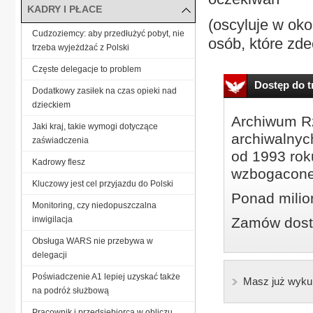
KADRY I PŁACE
(oscyluje w oko
Cudzoziemcy: aby przedłużyć pobyt, nie
osób, które zd
trzeba wyjeżdżać z Polski
Częste delegacje to problem
Dostęp do tr
Dodatkowy zasiłek na czas opieki nad
dzieckiem
Archiwum Rz
Jaki kraj, takie wymogi dotyczące
archiwalnyc
zaświadczenia
od 1993 roku
Kadrowy flesz
wzbogacone
Kluczowy jest cel przyjazdu do Polski
Ponad milio
Monitoring, czy niedopuszczalna
inwigilacja
Zamów dostę
Obsługa WARS nie przebywa w
delegacji
Poświadczenie A1 lepiej uzyskać także
Masz już wyku
na podróż służbową
Pracownik i przedsiębiorca w obliczu