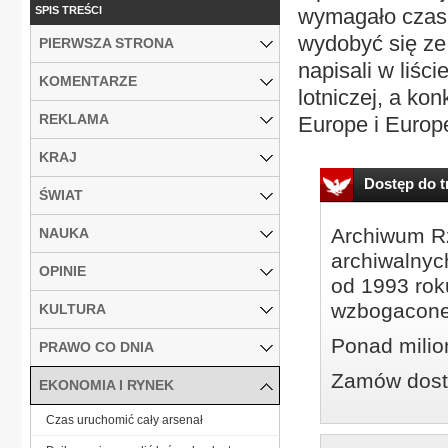
SPIS TREŚCI
wymagało czasu
wydobyć się z
PIERWSZA STRONA
napisali w liśc
KOMENTARZE
lotniczej, a kon
REKLAMA
Europe i Europe
KRAJ
Dostęp do tr
ŚWIAT
Archiwum Rz
NAUKA
archiwalnyc
OPINIE
od 1993 roku
wzbogacone
KULTURA
Ponad milio
PRAWO CO DNIA
Zamów dostę
EKONOMIA I RYNEK
Czas uruchomić cały arsenał