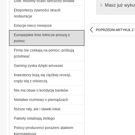
Dzik: musimy ocalić łańcuchy dostaw
Masz już wyku
Eksporterzy żywności stracili
restauracje
Emocje nieco mniejsze
POPRZEDNI ARTYKUŁ Z
Europejskie linie lotnicze proszą o
pomoc
Firmy nie czekają na pomoc, próbują
przetrwać
Gaming zyska dzięki wirusowi
Inwestorzy boją się ciężkiej recesji,
rządy idą z odsieczą
Nie ma obaw o kondycję banków
Niełatwe rozmowy o pieniądzach
Niższe raty, ale i stawki lokat
Pakiety osłabiają złotego
Polscy producenci porażeni atakiem
koronawirusa