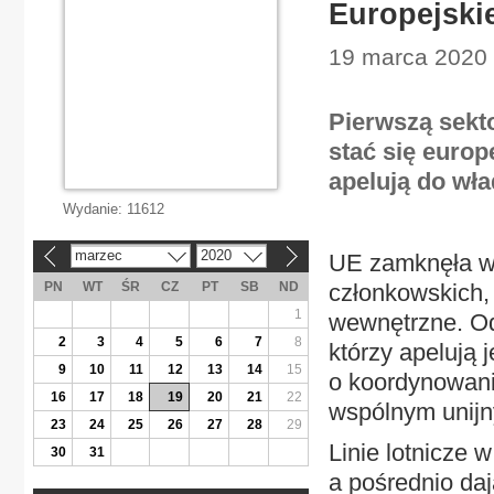
Europejskie
19 marca 2020 
Pierwszą sekt
stać się europe
apelują do wła
Wydanie:
11612
marzec
2020
UE zamknęła wj
«
»
PN
WT
ŚR
CZ
PT
SB
ND
członkowskich,
1
wewnętrzne. Od
2
3
4
5
6
7
8
którzy apelują
9
10
11
12
13
14
15
o koordynowani
16
17
18
19
20
21
22
wspólnym unijn
23
24
25
26
27
28
29
Linie lotnicze 
30
31
a pośrednio daj