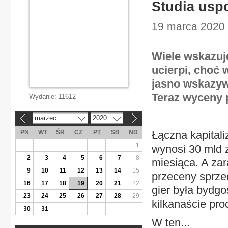
Studia usp
19 marca 2020 
Wiele wskazuj
ucierpi, choć
jasno wskazyw
Teraz wyceny 
Wydanie:
11612
marzec
2020
«
»
PN
WT
ŚR
CZ
PT
SB
ND
Łączna kapitali
1
wynosi 30 mld z
2
3
4
5
6
7
8
miesiąca. A za
9
10
11
12
13
14
15
przeceny sprzed
16
17
18
19
20
21
22
gier była bydgo
23
24
25
26
27
28
29
kilkanaście pro
30
31
W ten...