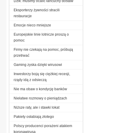
Dzik: musimy ocalić łańcuchy dostaw
Eksporterzy żywności stracili
restauracje
Emocje nieco mniejsze
Europejskie linie lotnicze proszą o
pomoc
Firmy nie czekają na pomoc, próbują
przetrwać
Gaming zyska dzięki wirusowi
Inwestorzy boją się ciężkiej recesji,
rządy idą z odsieczą
Nie ma obaw o kondycję banków
Niełatwe rozmowy o pieniądzach
Niższe raty, ale i stawki lokat
Pakiety osłabiają złotego
Polscy producenci porażeni atakiem
koronawirusa