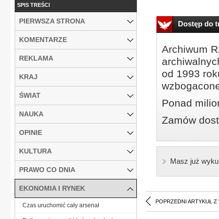
SPIS TREŚCI
PIERWSZA STRONA
Dostęp do tr
KOMENTARZE
Archiwum Rz
REKLAMA
archiwalnyc
od 1993 roku
KRAJ
wzbogacone
ŚWIAT
Ponad milio
NAUKA
Zamów dostę
OPINIE
KULTURA
Masz już wyku
PRAWO CO DNIA
EKONOMIA I RYNEK
POPRZEDNI ARTYKUŁ Z
Czas uruchomić cały arsenał