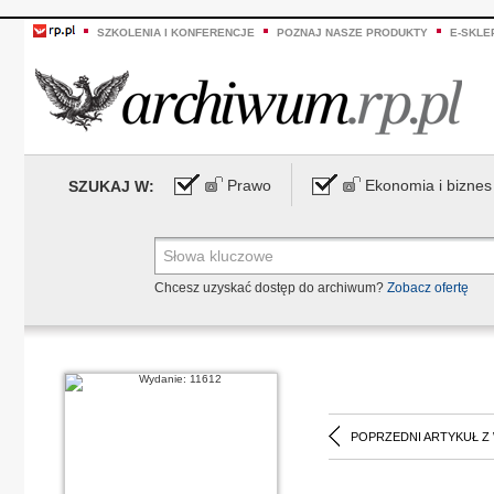
SZKOLENIA I KONFERENCJE
POZNAJ NASZE PRODUKTY
E-SKLE
Prawo
Ekonomia i biznes
SZUKAJ W:
Chcesz uzyskać dostęp do archiwum?
Zobacz ofertę
POPRZEDNI ARTYKUŁ Z